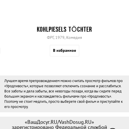
KOHLPIESELS TÖCHTER
ФРГ, 1979, Комедия
В избранное
Лучшем время препровождением можно считать просмотр фильмов про
«Уродливость», которые позволяют отключить сознание и расслабиться.
Все заботы и дела забыты, все невзгоды позади, когда вы сидите перед
большим экраном и наслаждаетесь фильмами про «Уродливость».
Поэтому не стоит медлить, просто выберете свой фильм и приступайте к
его просмотру.
«ВашДосуг.RU/VashDosug.RU»
зарегистрировано Федеральной службой