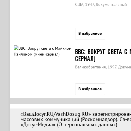
США, 1947, Документальный
В избранное
BBC: ВОКРУГ СВЕТА 
СЕРИАЛ)
Великобритания, 1997, Докум
В избранное
«ВашДосуг.RU/VashDosug.RU» зарегистрирован
массовых коммуникаций (Роскомнадзор). Св-во
«Досуг-Медиа» (
О персональных данных
)