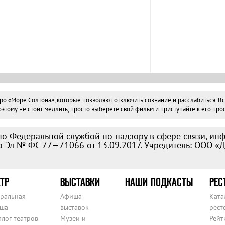
«Море Солтона», которые позволяют отключить сознание и расслабиться. Все 
тому не стоит медлить, просто выберете свой фильм и приступайте к его прос
о Федеральной службой по надзору в сфере связи, ин
 Эл № ФС 77—71066 от 13.09.2017. Учредитель: ООО «
ТР
ВЫСТАВКИ
НАШИ ПОДКАСТЫ
РЕС
тральная
Афиша
Ката
ша
выставок
рест
алог театров
Музеи и
Рейт