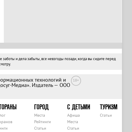
заботы и дела забыты, все невзгоды позади, когда вы сидите перед
мотру.
формационных технологий и
18+
Досуг-Медиа». Издатель — ООО
ТОРАНЫ
ГОРОД
С ДЕТЬМИ
ТУРИЗМ
лог
Места
Афиша
Статьи
оранов
Рейтинги
Места
инги
Статьи
Статьи