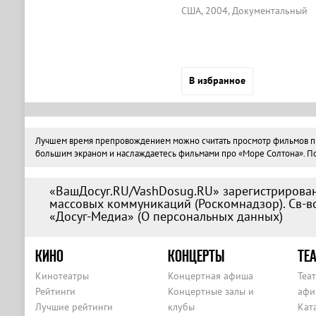
США, 2004, Документальный
В избранное
Лучшем время препровождением можно считать просмотр фильмов про 
большим экраном и наслаждаетесь фильмами про «Море Солтона». Поэ
«ВашДосуг.RU/VashDosug.RU» зарегистрирован
массовых коммуникаций (Роскомнадзор). Св-во
«Досуг-Медиа» (
О персональных данных
)
КИНО
КОНЦЕРТЫ
ТЕА
Кинотеатры
Концертная афиша
Теа
Рейтинги
Концертные залы и
афи
Лучшие рейтинги
клубы
Кат