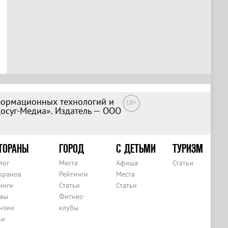
формационных технологий и
18+
Досуг-Медиа». Издатель — ООО
ТОРАНЫ
ГОРОД
С ДЕТЬМИ
ТУРИЗМ
лог
Места
Афиша
Статьи
оранов
Рейтинги
Места
инги
Статьи
Статьи
вы
Фитнес-
нзии
клубы
ьи