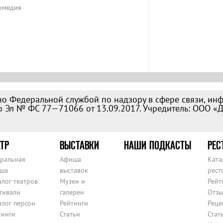
Комедия
о Федеральной службой по надзору в сфере связи, ин
 Эл № ФС 77—71066 от 13.09.2017. Учредитель: ООО «
ТР
ВЫСТАВКИ
НАШИ ПОДКАСТЫ
РЕС
тральная
Афиша
Ката
ша
выставок
рест
алог театров
Музеи и
Рейт
тивали
галереи
Отзы
алог персон
Рейтинги
Реце
тинги
Статьи
Стат