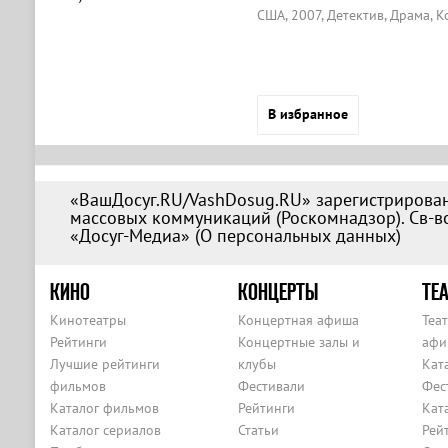
США, 2007, Детектив, Драма, 
В избранное
«ВашДосуг.RU/VashDosug.RU» зарегистрирован
массовых коммуникаций (Роскомнадзор). Св-во
«Досуг-Медиа» (
О персональных данных
)
КИНО
КОНЦЕРТЫ
ТЕА
Кинотеатры
Концертная афиша
Теа
Рейтинги
Концертные залы и
афи
Лучшие рейтинги
клубы
Кат
фильмов
Фестивали
Фес
Каталог фильмов
Рейтинги
Кат
Каталог сериалов
Статьи
Рей