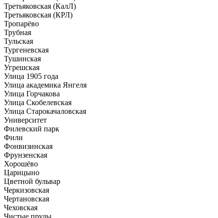
Третьяковская (КалЛ)
Третьяковская (КРЛ)
Тропарёво
Трубная
Тульская
Тургеневская
Тушинская
Угрешская
Улица 1905 года
Улица академика Янгеля
Улица Горчакова
Улица Скобелевская
Улица Старокачаловская
Университет
Филевский парк
Фили
Фонвизинская
Фрунзенская
Хорошёво
Царицыно
Цветной бульвар
Черкизовская
Чертановская
Чеховская
Чистые пруды