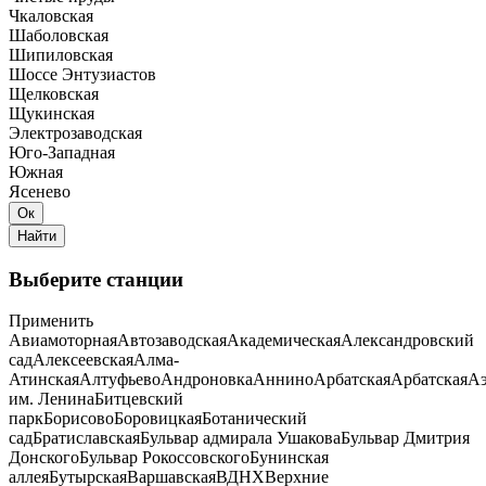
Чкаловская
Шаболовская
Шипиловская
Шоссе Энтузиастов
Щелковская
Щукинская
Электрозаводская
Юго-Западная
Южная
Ясенево
Выберите станции
Применить
Авиамоторная
Автозаводская
Академическая
Александровский
сад
Алексеевская
Алма-
Атинская
Алтуфьево
Андроновка
Аннино
Арбатская
Арбатская
Аэ
им. Ленина
Битцевский
парк
Борисово
Боровицкая
Ботанический
сад
Братиславская
Бульвар адмирала Ушакова
Бульвар Дмитрия
Донского
Бульвар Рокоссовского
Бунинская
аллея
Бутырская
Варшавская
ВДНХ
Верхние