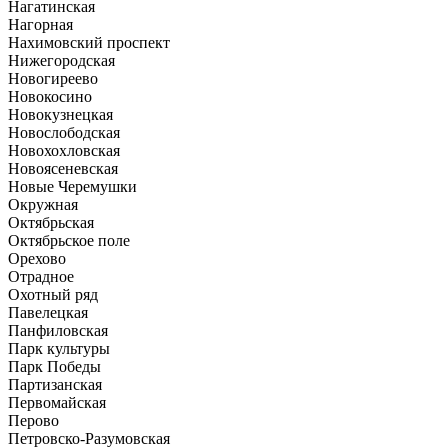
Нагатинская
Нагорная
Нахимовский проспект
Нижегородская
Новогиреево
Новокосино
Новокузнецкая
Новослободская
Новохохловская
Новоясеневская
Новые Черемушки
Окружная
Октябрьская
Октябрьское поле
Орехово
Отрадное
Охотный ряд
Павелецкая
Панфиловская
Парк культуры
Парк Победы
Партизанская
Первомайская
Перово
Петровско-Разумовская