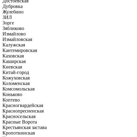
Достоевская
Дубровка
Жулебино
ЗИЛ
Зорге
Зябликово
Измайлово
Измайловская
Калужская
Кантемировская
Каховская
Каширская
Киевская
Китай-город
Кожуховская
Коломенская
Комсомольская
Коньково
Коптево
Красногвардейская
Краснопресненская
Красносельская
Красные Ворота
Крестьянская застава
Кропоткинская