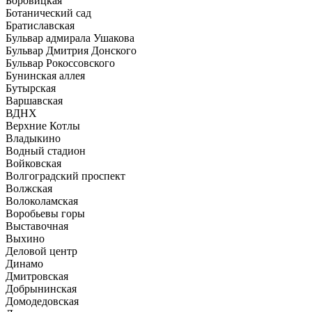
Боровицкая
Ботанический сад
Братиславская
Бульвар адмирала Ушакова
Бульвар Дмитрия Донского
Бульвар Рокоссовского
Бунинская аллея
Бутырская
Варшавская
ВДНХ
Верхние Котлы
Владыкино
Водный стадион
Войковская
Волгоградский проспект
Волжская
Волоколамская
Воробьевы горы
Выставочная
Выхино
Деловой центр
Динамо
Дмитровская
Добрынинская
Домодедовская