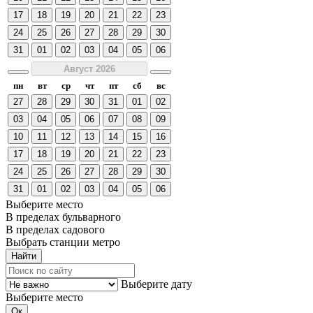
17
18
19
20
21
22
23
24
25
26
27
28
29
30
31
01
02
03
04
05
06
Август 2026
пн
вт
ср
чт
пт
сб
вс
27
28
29
30
31
01
02
03
04
05
06
07
08
09
10
11
12
13
14
15
16
17
18
19
20
21
22
23
24
25
26
27
28
29
30
31
01
02
03
04
05
06
Выберите место
В пределах бульварного
В пределах садового
Выбрать станции метро
Выберите дату
Выберите место