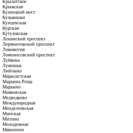
Крылатское
Крымская
Кузнецкий мост
Кузьминки
Кунцевская
Курская
Кутузовская
Ленинский проспект
Лермонтовский проспект
Локомотив
Ломоносовский проспект
Лубянка
Лужники
Люблино
Марксистская
Марьина Роща
Марьино
Маяковская
Медведково
Международная
Менделеевская
Минская
Митино
Молодежная
Мякинино