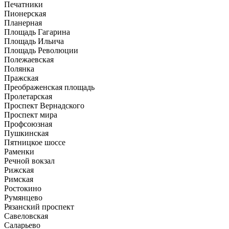
Печатники
Пионерская
Планерная
Площадь Гагарина
Площадь Ильича
Площадь Революции
Полежаевская
Полянка
Пражская
Преображенская площадь
Пролетарская
Проспект Вернадского
Проспект мира
Профсоюзная
Пушкинская
Пятницкое шоссе
Раменки
Речной вокзал
Рижская
Римская
Ростокино
Румянцево
Рязанский проспект
Савеловская
Саларьево