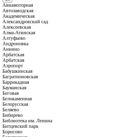
Авиамоторная
Автозаводская
Академическая
Александровский сад
Алексеевская
Алма-Атинская
Алтуфьево
Андроновка
Аннино
Арбатская
Арбатская
Аэропорт
Бабушкинская
Багратионовская
Баррикадная
Бауманская
Беговая
Белокаменная
Белорусская
Беляево
Бибирево
Библиотека им. Ленина
Битцевский парк
Борисово