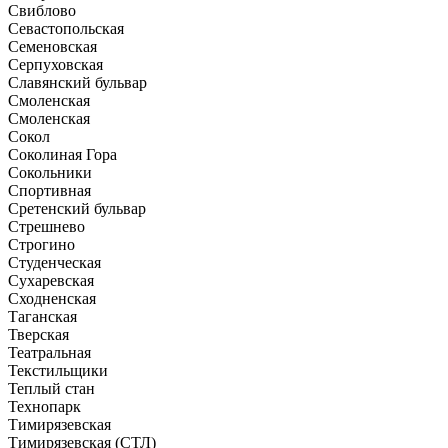
Свиблово
Севастопольская
Семеновская
Серпуховская
Славянский бульвар
Смоленская
Смоленская
Сокол
Соколиная Гора
Сокольники
Спортивная
Сретенский бульвар
Стрешнево
Строгино
Студенческая
Сухаревская
Сходненская
Таганская
Тверская
Театральная
Текстильщики
Теплый стан
Технопарк
Тимирязевская
Тимирязевская (СТЛ)