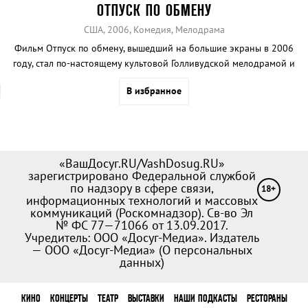
ОТПУСК ПО ОБМЕНУ
США, 2006, Комедия, Мелодрама
Фильм Отпуск по обмену, вышедший на большие экраны в 2006
году, стал по-настоящему культовой Голливудской мелодрамой и
до сих пор считается одной из самых удачных кинокартин этого
В избранное
жанра.
«ВашДосуг.RU/VashDosug.RU»
зарегистрировано Федеральной службой
по надзору в сфере связи,
18+
информационных технологий и массовых
коммуникаций (Роскомнадзор). Св-во Эл
№ ФС 77—71066 от 13.09.2017.
Учредитель: ООО «Досуг-Медиа». Издатель
— ООО «Досуг-Медиа» (
О персональных
данных
)
КИНО
КОНЦЕРТЫ
ТЕАТР
ВЫСТАВКИ
НАШИ ПОДКАСТЫ
РЕСТОРАНЫ