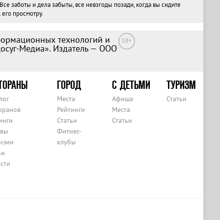
е заботы и дела забыты, все невзгоды позади, когда вы сидите
 его просмотру.
формационных технологий и
18+
Досуг-Медиа». Издатель — ООО
ТОРАНЫ
ГОРОД
С ДЕТЬМИ
ТУРИЗМ
лог
Места
Афиша
Статьи
оранов
Рейтинги
Места
инги
Статьи
Статьи
вы
Фитнес-
нзии
клубы
ьи
сти