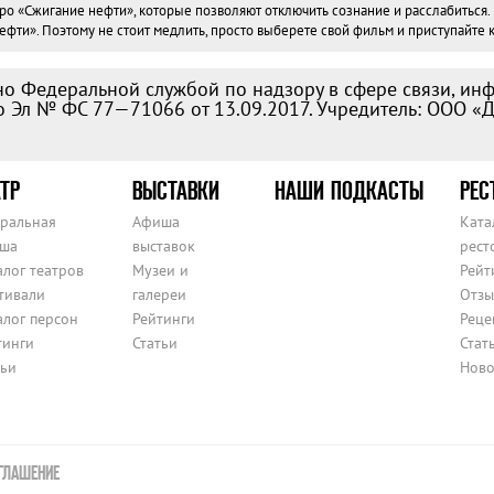
«Сжигание нефти», которые позволяют отключить сознание и расслабиться. Вс
ти». Поэтому не стоит медлить, просто выберете свой фильм и приступайте к
о Федеральной службой по надзору в сфере связи, ин
 Эл № ФС 77—71066 от 13.09.2017. Учредитель: ООО «
ТР
ВЫСТАВКИ
НАШИ ПОДКАСТЫ
РЕС
тральная
Афиша
Ката
ша
выставок
рест
алог театров
Музеи и
Рейт
тивали
галереи
Отзы
алог персон
Рейтинги
Реце
тинги
Статьи
Стат
тьи
Ново
ГЛАШЕНИЕ