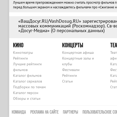
Лучшем время препровождением можно считать просмотр фильмов про 
перед большим экраном и наслаждаетесь фильмами про «Сжигание неф
«ВашДосуг.RU/VashDosug.RU» зарегистрирован
массовых коммуникаций (Роскомнадзор). Св-во
«Досуг-Медиа» (
О персональных данных
)
КИНО
КОНЦЕРТЫ
ТЕА
Кинотеатры
Концертная афиша
Теа
Рейтинги
Концертные залы и
афи
Лучшие рейтинги
клубы
Кат
фильмов
Фестивали
Фес
Каталог фильмов
Рейтинги
Кат
Каталог сериалов
Статьи
Рей
Подборки по темам
Ста
Каталог персон
Обзоры и статьи
КОМАНДА
РЕКЛАМА НА САЙТЕ
ПАРТНЕРЫ
ПОЛЬЗОВАТЕЛЬСКОЕ СО