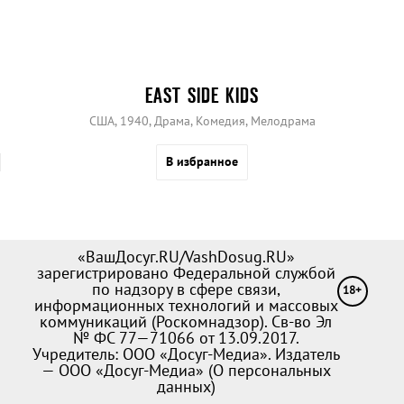
EAST SIDE KIDS
США, 1940, Драма, Комедия, Мелодрама
В избранное
«ВашДосуг.RU/VashDosug.RU»
зарегистрировано Федеральной службой
по надзору в сфере связи,
18+
информационных технологий и массовых
коммуникаций (Роскомнадзор). Св-во Эл
№ ФС 77—71066 от 13.09.2017.
Учредитель: ООО «Досуг-Медиа». Издатель
— ООО «Досуг-Медиа» (
О персональных
данных
)