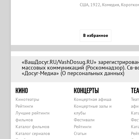
США, 1922, Комедия, Коротк
В избранное
«ВашДосуг.RU/VashDosug.RU» зарегистрирован
массовых коммуникаций (Роскомнадзор). Св-во
«Досуг-Медиа» (
О персональных данных
)
КИНО
КОНЦЕРТЫ
ТЕА
Кинотеатры
Концертная афиша
Теа
Рейтинги
Концертные залы и
афи
Лучшие рейтинги
клубы
Кат
фильмов
Фестивали
Фес
Каталог фильмов
Рейтинги
Кат
Каталог сериалов
Статьи
Рей