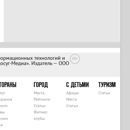
формационных технологий и
18+
Досуг-Медиа». Издатель — ООО
ТОРАНЫ
ГОРОД
С ДЕТЬМИ
ТУРИЗМ
лог
Места
Афиша
Статьи
оранов
Рейтинги
Места
инги
Статьи
Статьи
вы
Фитнес-
нзии
клубы
ьи