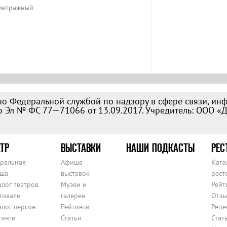
ометражный
о Федеральной службой по надзору в сфере связи, ин
 Эл № ФС 77—71066 от 13.09.2017. Учредитель: ООО «
ТР
ВЫСТАВКИ
НАШИ ПОДКАСТЫ
РЕС
тральная
Афиша
Ката
ша
выставок
рест
алог театров
Музеи и
Рейт
тивали
галереи
Отзы
алог персон
Рейтинги
Реце
тинги
Статьи
Стат