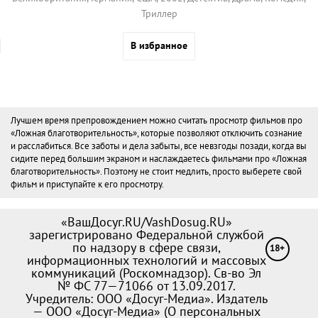
Триллер
В избранное
Лучшем время препровождением можно считать просмотр фильмов про
«Ложная благотворительность», которые позволяют отключить сознание
и расслабиться. Все заботы и дела забыты, все невзгоды позади, когда вы
сидите перед большим экраном и наслаждаетесь фильмами про «Ложная
благотворительность». Поэтому не стоит медлить, просто выберете свой
фильм и приступайте к его просмотру.
«ВашДосуг.RU/VashDosug.RU»
зарегистрировано Федеральной службой
по надзору в сфере связи,
18+
информационных технологий и массовых
коммуникаций (Роскомнадзор). Св-во Эл
№ ФС 77—71066 от 13.09.2017.
Учредитель: ООО «Досуг-Медиа». Издатель
— ООО «Досуг-Медиа» (
О персональных