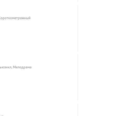
 Короткометражный
Мьюзикл, Мелодрама