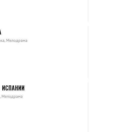
А
ика, Мелодрама
 ИСПАНИИ
я, Мелодрама