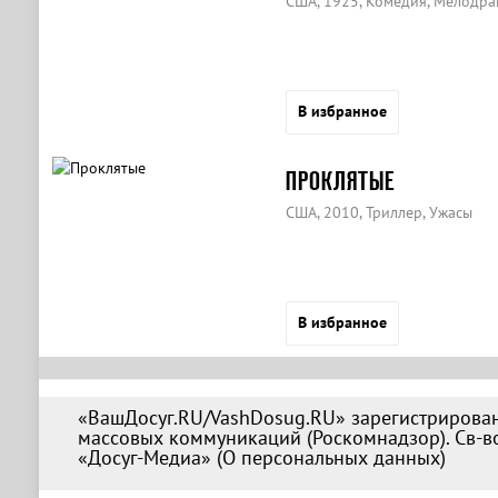
США, 1925, Комедия, Мелодра
В избранное
ПРОКЛЯТЫЕ
США, 2010, Триллер, Ужасы
В избранное
«ВашДосуг.RU/VashDosug.RU» зарегистрирован
массовых коммуникаций (Роскомнадзор). Св-во
«Досуг-Медиа» (
О персональных данных
)