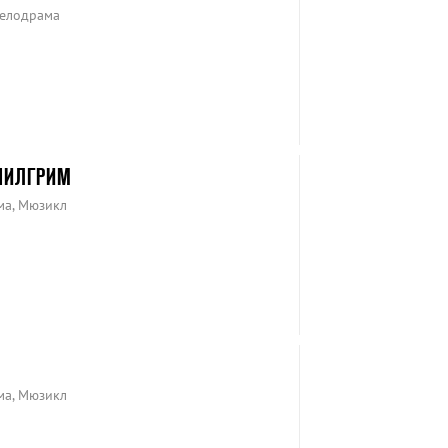
Мелодрама
ПИЛГРИМ
ма, Мюзикл
ма, Мюзикл