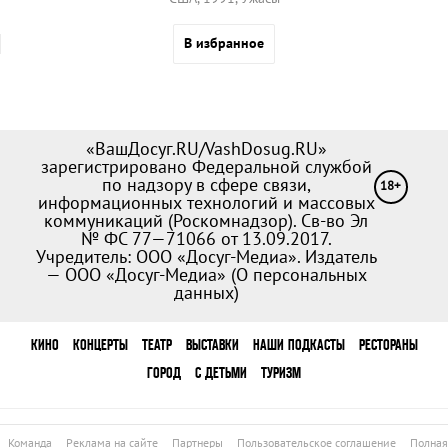
В избранное
«ВашДосуг.RU/VashDosug.RU»
зарегистрировано Федеральной службой
по надзору в сфере связи,
18+
информационных технологий и массовых
коммуникаций (Роскомнадзор). Св-во Эл
№ ФС 77—71066 от 13.09.2017.
Учредитель: ООО «Досуг-Медиа». Издатель
— ООО «Досуг-Медиа» (
О персональных
данных
)
КИНО
КОНЦЕРТЫ
ТЕАТР
ВЫСТАВКИ
НАШИ ПОДКАСТЫ
РЕСТОРАНЫ
ГОРОД
С ДЕТЬМИ
ТУРИЗМ
Команда
Реклама на сайте
Партнеры
Пользовательское соглашение
Полная