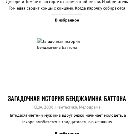
Джерри и Том не в восторге от совместной жизни. Изобретатель
Том едва сводит концы с концами. Когда парочку собираются
выселить, Джерри встречает человека, согласившегося дать ей
В избранное
$700 000 на начало новой жизни. Получив деньги, Джерри
устремляется в Палм-Бич, чтобы развестись. Том следует за
супругой...
ЗАГАДОЧНАЯ ИСТОРИЯ БЕНДЖАМИНА БАТТОНА
США, 2008, Фантастика, Мелодрама
Пятидесятилетний мужчина вдруг резко начинает молодеть, а
вскоре влюбляется в тридцатилетнюю женщину.
В избранное