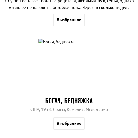
У Су Чин есть все - богатые родители, любимый муж, семья, однако
жизнь ее не назовешь безоблачной... Через несколько недель
после замужества она узнает, что больна прогрессирующей
В избранное
болезнью Альцгеймера, необычной для ее возраста.
БОГАЧ, БЕДНЯЖКА
США, 1938, Драма, Комедия, Мелодрама
В избранное