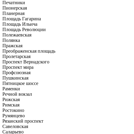
Печатники
Пионерская
Планерная
Площадь Гагарина
Площадь Ильича
Площадь Революции
Полежаевская
Полянка
Пражская
Преображенская площадь
Пролетарская
Проспект Вернадского
Проспект мира
Профсоюзная
Пушкинская
Пятницкое шоссе
Раменки
Речной вокзал
Рижская
Римская
Ростокино
Румянцево
Рязанский проспект
Савеловская
Саларьево