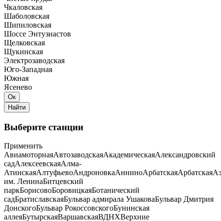
Чкаловская
Шаболовская
Шипиловская
Шоссе Энтузиастов
Щелковская
Щукинская
Электрозаводская
Юго-Западная
Южная
Ясенево
Выберите станции
Применить
Авиамоторная
Автозаводская
Академическая
Александровский
сад
Алексеевская
Алма-
Атинская
Алтуфьево
Андроновка
Аннино
Арбатская
Арбатская
Аэ
им. Ленина
Битцевский
парк
Борисово
Боровицкая
Ботанический
сад
Братиславская
Бульвар адмирала Ушакова
Бульвар Дмитрия
Донского
Бульвар Рокоссовского
Бунинская
аллея
Бутырская
Варшавская
ВДНХ
Верхние