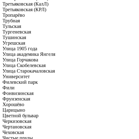
Третьяковская (КалЛ)
Третьяковская (КРЛ)
Тропарёво
Трубная
Тульская
Тургеневская
Тушинская
Угрешская
Улица 1905 года
Улица академика Янгеля
Улица Горчакова
Улица Скобелевская
Улица Старокачаловская
Университет
Филевский парк
Фили
Фонвизинская
Фрунзенская
Хорошёво
Царицыно
Цветной бульвар
Черкизовская
Чертановская
Чеховская
Чистые пруды