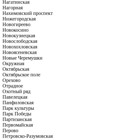
Нагатинская
Нагорная
Нахимовский проспект
Нижегородская
Новогиреево
Новокосино
Новокузнецкая
Новослободская
Новохохловская
Новоясеневская
Новые Черемушки
Окружная
Октябрьская
Октябрьское поле
Орехово
Отрадное
Охотный ряд
Павелецкая
Панфиловская
Парк культуры
Парк Победы
Партизанская
Первомайская
Перово
Петровско-Разумовская