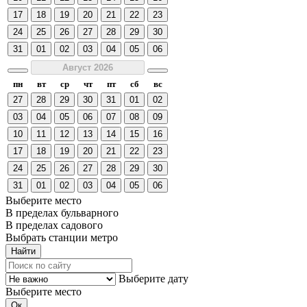
17
18
19
20
21
22
23
24
25
26
27
28
29
30
31
01
02
03
04
05
06
Август 2026
пн
вт
ср
чт
пт
сб
вс
27
28
29
30
31
01
02
03
04
05
06
07
08
09
10
11
12
13
14
15
16
17
18
19
20
21
22
23
24
25
26
27
28
29
30
31
01
02
03
04
05
06
Выберите место
В пределах бульварного
В пределах садового
Выбрать станции метро
Выберите дату
Выберите место