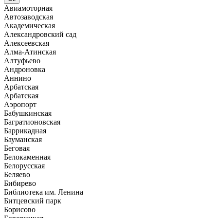
Авиамоторная
Автозаводская
Академическая
Александровский сад
Алексеевская
Алма-Атинская
Алтуфьево
Андроновка
Аннино
Арбатская
Арбатская
Аэропорт
Бабушкинская
Багратионовская
Баррикадная
Бауманская
Беговая
Белокаменная
Белорусская
Беляево
Бибирево
Библиотека им. Ленина
Битцевский парк
Борисово