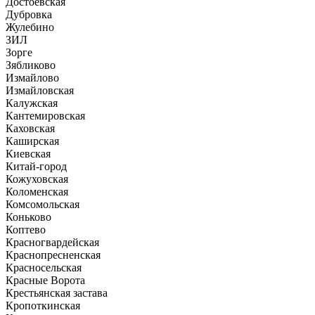
Достоевская
Дубровка
Жулебино
ЗИЛ
Зорге
Зябликово
Измайлово
Измайловская
Калужская
Кантемировская
Каховская
Каширская
Киевская
Китай-город
Кожуховская
Коломенская
Комсомольская
Коньково
Коптево
Красногвардейская
Краснопресненская
Красносельская
Красные Ворота
Крестьянская застава
Кропоткинская