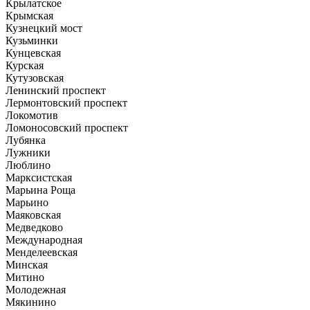
Крылатское
Крымская
Кузнецкий мост
Кузьминки
Кунцевская
Курская
Кутузовская
Ленинский проспект
Лермонтовский проспект
Локомотив
Ломоносовский проспект
Лубянка
Лужники
Люблино
Марксистская
Марьина Роща
Марьино
Маяковская
Медведково
Международная
Менделеевская
Минская
Митино
Молодежная
Мякинино