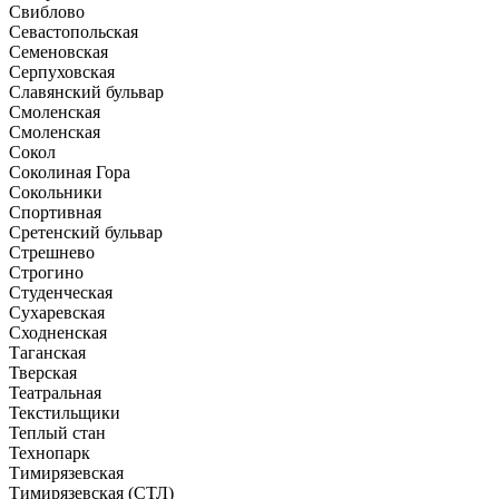
Свиблово
Севастопольская
Семеновская
Серпуховская
Славянский бульвар
Смоленская
Смоленская
Сокол
Соколиная Гора
Сокольники
Спортивная
Сретенский бульвар
Стрешнево
Строгино
Студенческая
Сухаревская
Сходненская
Таганская
Тверская
Театральная
Текстильщики
Теплый стан
Технопарк
Тимирязевская
Тимирязевская (СТЛ)