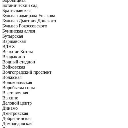
Боровицкая
Ботанический сад
Братиславская
Бульвар адмирала Ушакова
Бульвар Дмитрия Донского
Бульвар Рокоссовского
Бунинская аллея
Бутырская
Варшавская
ВДНХ
Верхние Котлы
Владыкино
Водный стадион
Войковская
Волгоградский проспект
Волжская
Волоколамская
Воробьевы горы
Выставочная
Выхино
Деловой центр
Динамо
Дмитровская
Добрынинская
Домодедовская