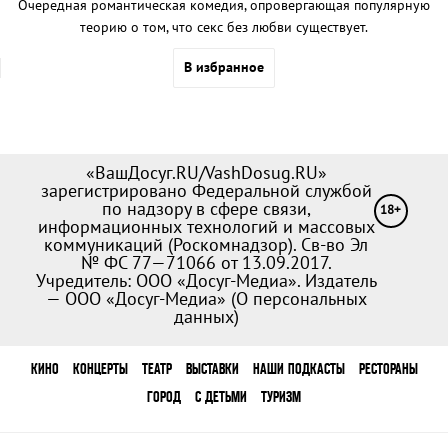
Очередная романтическая комедия, опровергающая популярную
теорию о том, что секс без любви существует.
В избранное
«ВашДосуг.RU/VashDosug.RU»
зарегистрировано Федеральной службой
по надзору в сфере связи,
18+
информационных технологий и массовых
коммуникаций (Роскомнадзор). Св-во Эл
№ ФС 77—71066 от 13.09.2017.
Учредитель: ООО «Досуг-Медиа». Издатель
— ООО «Досуг-Медиа» (
О персональных
данных
)
КИНО
КОНЦЕРТЫ
ТЕАТР
ВЫСТАВКИ
НАШИ ПОДКАСТЫ
РЕСТОРАНЫ
ГОРОД
С ДЕТЬМИ
ТУРИЗМ