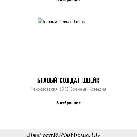
БРАВЫЙ СОЛДАТ ШВЕЙК
Чехословакия, 1957, Военный, Комедия
В избранное
«ВашДосуг.RU/VashDosug.RU»