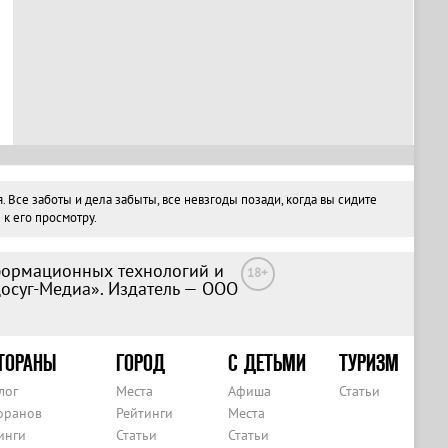
се заботы и дела забыты, все невзгоды позади, когда вы сидите
к его просмотру.
формационных технологий и
18+
Досуг-Медиа». Издатель — ООО
ТОРАНЫ
ГОРОД
С ДЕТЬМИ
ТУРИЗМ
лог
Места
Афиша
Статьи
оранов
Рейтинги
Места
инги
Статьи
Статьи