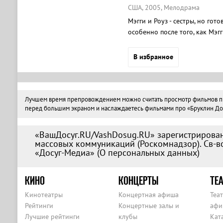
США, 2005, Мелодрама
Мэгги и Роуз - сестры, но гот
особенно после того, как Мэг
сестрам может только их родн
в исполнении блистательной
В избранное
Лучшем время препровождением можно считать просмотр фильмов про 
перед большим экраном и наслаждаетесь фильмами про «Бруклин Додж
«ВашДосуг.RU/VashDosug.RU» зарегистрирован
массовых коммуникаций (Роскомнадзор). Св-во
«Досуг-Медиа» (
О персональных данных
)
КИНО
КОНЦЕРТЫ
ТЕА
Кинотеатры
Концертная афиша
Теа
Рейтинги
Концертные залы и
афи
Лучшие рейтинги
клубы
Кат