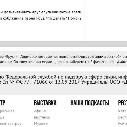
овы возненавидеть друг друга как лютые враги,
ги соблазнила парня Роуз. Что делать? Помочь
ая бабушка, о которой они ничего не знали,
 Ширли Маклейн.
«Бруклин Доджерс», которые позволяют отключить сознание и расслабиться. В
ерс». Поэтому не стоит медлить, просто выберете свой фильм и приступайте 
о Федеральной службой по надзору в сфере связи, ин
 Эл № ФС 77—71066 от 13.09.2017. Учредитель: ООО «
ТР
ВЫСТАВКИ
НАШИ ПОДКАСТЫ
РЕС
тральная
Афиша
Ката
ша
выставок
рест
алог театров
Музеи и
Рейт