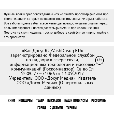
Лучшем время препровождением можно считать просмотр фильмов про
«Колонизация», которые позволяют отключить сознание и расслабиться.
Все заботы и дела забыты, все невзгоды позади, когда вы сидите перед
большим экраном и наслаждаетесь фильмами про «Колонизация».
Поэтому не стоит медлить, просто выберете свой фильм и приступайте к
его просмотру.
«ВашДосуг.RU/VashDosug.RU»
зарегистрировано Федеральной службой
по надзору в сфере связи,
18+
информационных технологий и массовых
коммуникаций (Роскомнадзор). Св-во Эл
№ ФС 77—71066 от 13.09.2017.
Учредитель: ООО «Досуг-Медиа». Издатель
— ООО «Досуг-Медиа» (
О персональных
данных
)
КИНО
КОНЦЕРТЫ
ТЕАТР
ВЫСТАВКИ
НАШИ ПОДКАСТЫ
РЕСТОРАНЫ
ГОРОД
С ДЕТЬМИ
ТУРИЗМ