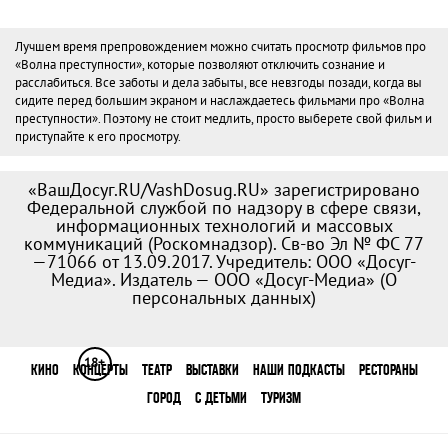
Лучшем время препровождением можно считать просмотр фильмов про
«Волна преступности», которые позволяют отключить сознание и
расслабиться. Все заботы и дела забыты, все невзгоды позади, когда вы
сидите перед большим экраном и наслаждаетесь фильмами про «Волна
преступности». Поэтому не стоит медлить, просто выберете свой фильм и
приступайте к его просмотру.
«ВашДосуг.RU/VashDosug.RU» зарегистрировано
Федеральной службой по надзору в сфере связи,
информационных технологий и массовых
коммуникаций (Роскомнадзор). Св-во Эл № ФС 77
—71066 от 13.09.2017. Учредитель: ООО «Досуг-
Медиа». Издатель — ООО «Досуг-Медиа» (
О
персональных данных
)
18+
КИНО
КОНЦЕРТЫ
ТЕАТР
ВЫСТАВКИ
НАШИ ПОДКАСТЫ
РЕСТОРАНЫ
ГОРОД
С ДЕТЬМИ
ТУРИЗМ