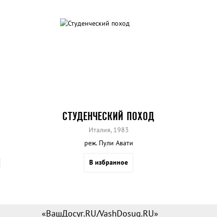
СТУДЕНЧЕСКИЙ ПОХОД
Италия, 1983
реж. Пули Авати
В избранное
«ВашДосуг.RU/VashDosug.RU»