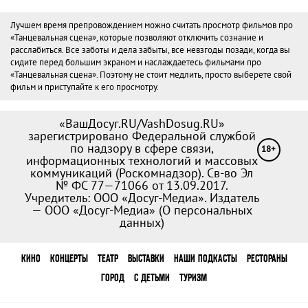
Лучшем время препровождением можно считать просмотр фильмов про
«Танцевальная сцена», которые позволяют отключить сознание и
расслабиться. Все заботы и дела забыты, все невзгоды позади, когда вы
сидите перед большим экраном и наслаждаетесь фильмами про
«Танцевальная сцена». Поэтому не стоит медлить, просто выберете свой
фильм и приступайте к его просмотру.
«ВашДосуг.RU/VashDosug.RU»
зарегистрировано Федеральной службой
по надзору в сфере связи,
18+
информационных технологий и массовых
коммуникаций (Роскомнадзор). Св-во Эл
№ ФС 77—71066 от 13.09.2017.
Учредитель: ООО «Досуг-Медиа». Издатель
— ООО «Досуг-Медиа» (
О персональных
данных
)
КИНО
КОНЦЕРТЫ
ТЕАТР
ВЫСТАВКИ
НАШИ ПОДКАСТЫ
РЕСТОРАНЫ
ГОРОД
С ДЕТЬМИ
ТУРИЗМ