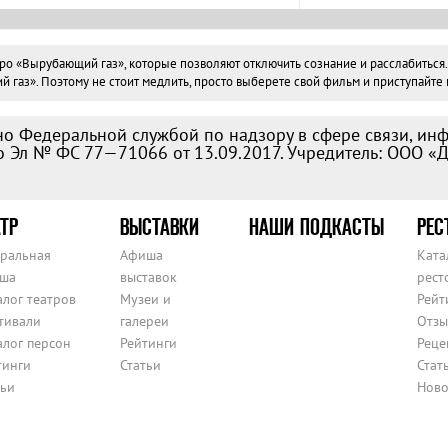
«Вырубающий газ», которые позволяют отключить сознание и расслабиться. Вс
аз». Поэтому не стоит медлить, просто выберете свой фильм и приступайте к
о Федеральной службой по надзору в сфере связи, ин
 Эл № ФС 77—71066 от 13.09.2017. Учредитель: ООО «
ТР
ВЫСТАВКИ
НАШИ ПОДКАСТЫ
РЕС
тральная
Афиша
Ката
ша
выставок
рест
алог театров
Музеи и
Рейт
тивали
галереи
Отзы
алог персон
Рейтинги
Реце
тинги
Статьи
Стат
тьи
Ново