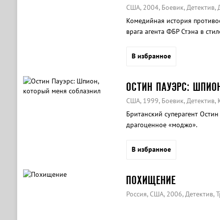
США, 2004, Боевик, Детектив,
Комедийная история противос
врага агента ФБР Стэна в сти
В избранное
ОСТИН ПАУЭРС: ШПИО
США, 1999, Боевик, Детектив,
Британский суперагент Остин 
драгоценное «моджо».
В избранное
ПОХИЩЕНИЕ
Россия, США, 2006, Детектив, 