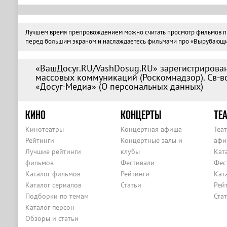
Лучшем время препровождением можно считать просмотр фильмов про 
перед большим экраном и наслаждаетесь фильмами про «Вырубающий г
«ВашДосуг.RU/VashDosug.RU» зарегистрирован
массовых коммуникаций (Роскомнадзор). Св-во
«Досуг-Медиа» (
О персональных данных
)
КИНО
КОНЦЕРТЫ
ТЕА
Кинотеатры
Концертная афиша
Теа
Рейтинги
Концертные залы и
афи
Лучшие рейтинги
клубы
Кат
фильмов
Фестивали
Фес
Каталог фильмов
Рейтинги
Кат
Каталог сериалов
Статьи
Рей
Подборки по темам
Ста
Каталог персон
Обзоры и статьи