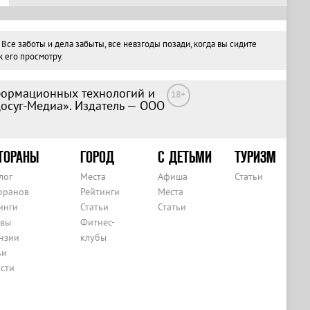
е заботы и дела забыты, все невзгоды позади, когда вы сидите
 его просмотру.
формационных технологий и
18+
Досуг-Медиа». Издатель — ООО
ТОРАНЫ
ГОРОД
С ДЕТЬМИ
ТУРИЗМ
лог
Места
Афиша
Статьи
оранов
Рейтинги
Места
инги
Статьи
Статьи
вы
Фитнес-
нзии
клубы
ьи
сти