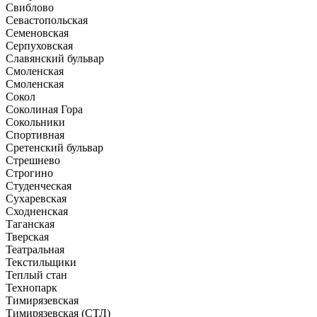
Свиблово
Севастопольская
Семеновская
Серпуховская
Славянский бульвар
Смоленская
Смоленская
Сокол
Соколиная Гора
Сокольники
Спортивная
Сретенский бульвар
Стрешнево
Строгино
Студенческая
Сухаревская
Сходненская
Таганская
Тверская
Театральная
Текстильщики
Теплый стан
Технопарк
Тимирязевская
Тимирязевская (СТЛ)