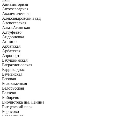
Авиамоторная
Автозаводская
Академическая
Александровский сад
Алексеевская
Алма-Атинская
Алтуфьево
Андроновка
Аннино
Арбатская
Арбатская
Аэропорт
Бабушкинская
Багратионовская
Баррикадная
Бауманская
Беговая
Белокаменная
Белорусская
Беляево
Бибирево
Библиотека им. Ленина
Битцевский парк
Борисово