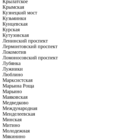
Крылатское
Крымская
Кузнецкий мост
Кузьминки
Кунцевская
Курская
Кутузовская
Ленинский проспект
Лермонтовский проспект
Локомотив
Ломоносовский проспект
Лубянка
Лужники
Люблино
Марксистская
Марьина Роща
Марьино
Маяковская
Медведково
Международная
Менделеевская
Минская
Митино
Молодежная
Мякинино