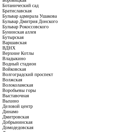
Боровицкая
Ботанический сад
Братиславская
Бульвар адмирала Ушакова
Бульвар Дмитрия Донского
Бульвар Рокоссовского
Бунинская аллея
Бутырская
Варшавская
ВДНХ
Верхние Котлы
Владыкино
Водный стадион
Войковская
Волгоградский проспект
Волжская
Волоколамская
Воробьевы горы
Выставочная
Выхино
Деловой центр
Динамо
Дмитровская
Добрынинская
Домодедовская