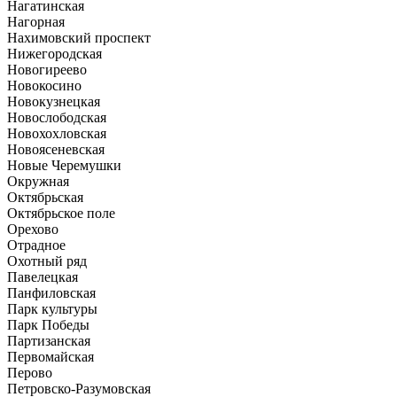
Нагатинская
Нагорная
Нахимовский проспект
Нижегородская
Новогиреево
Новокосино
Новокузнецкая
Новослободская
Новохохловская
Новоясеневская
Новые Черемушки
Окружная
Октябрьская
Октябрьское поле
Орехово
Отрадное
Охотный ряд
Павелецкая
Панфиловская
Парк культуры
Парк Победы
Партизанская
Первомайская
Перово
Петровско-Разумовская