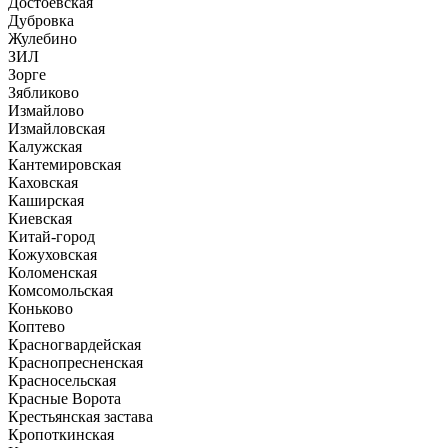
Достоевская
Дубровка
Жулебино
ЗИЛ
Зорге
Зябликово
Измайлово
Измайловская
Калужская
Кантемировская
Каховская
Каширская
Киевская
Китай-город
Кожуховская
Коломенская
Комсомольская
Коньково
Коптево
Красногвардейская
Краснопресненская
Красносельская
Красные Ворота
Крестьянская застава
Кропоткинская