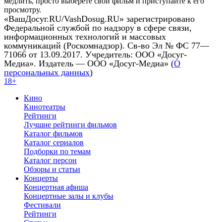
медлить, просто выберете свой фильм и приступайте к его
просмотру.
«ВашДосуг.RU/VashDosug.RU» зарегистрировано
Федеральной службой по надзору в сфере связи,
информационных технологий и массовых
коммуникаций (Роскомнадзор). Св-во Эл № ФС 77—
71066 от 13.09.2017. Учредитель: ООО «Досуг-
Медиа». Издатель — ООО «Досуг-Медиа» (
О
персональных данных
)
18+
Кино
Кинотеатры
Рейтинги
Лучшие рейтинги фильмов
Каталог фильмов
Каталог сериалов
Подборки по темам
Каталог персон
Обзоры и статьи
Концерты
Концертная афиша
Концертные залы и клубы
Фестивали
Рейтинги