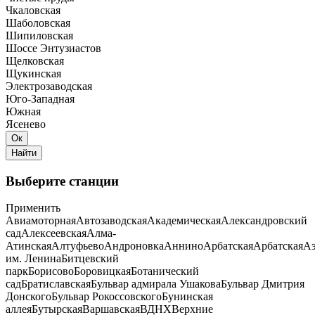
Чкаловская
Шаболовская
Шипиловская
Шоссе Энтузиастов
Щелковская
Щукинская
Электрозаводская
Юго-Западная
Южная
Ясенево
Выберите станции
Применить
Авиамоторная
Автозаводская
Академическая
Александровский
сад
Алексеевская
Алма-
Атинская
Алтуфьево
Андроновка
Аннино
Арбатская
Арбатская
Аэ
им. Ленина
Битцевский
парк
Борисово
Боровицкая
Ботанический
сад
Братиславская
Бульвар адмирала Ушакова
Бульвар Дмитрия
Донского
Бульвар Рокоссовского
Бунинская
аллея
Бутырская
Варшавская
ВДНХ
Верхние