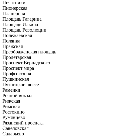
Печатники
Пионерская
Планерная
Площадь Гагарина
Площадь Ильича
Площадь Революции
Полежаевская
Полянка
Пражская
Преображенская площадь
Пролетарская
Проспект Вернадского
Проспект мира
Профсоюзная
Пушкинская
Пятницкое шоссе
Раменки
Речной вокзал
Рижская
Римская
Ростокино
Румянцево
Рязанский проспект
Савеловская
Саларьево