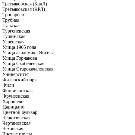
Третьяковская (КалЛ)
Третьяковская (КРЛ)
Тропарёво
Трубная
Тульская
Тургеневская
Тушинская
Угрешская
Улица 1905 года
Улица академика Янгеля
Улица Горчакова
Улица Скобелевская
Улица Старокачаловская
Университет
Филевский парк
Фили
Фонвизинская
Фрунзенская
Хорошёво
Царицыно
Цветной бульвар
Черкизовская
Чертановская
Чеховская
Чистые пруды