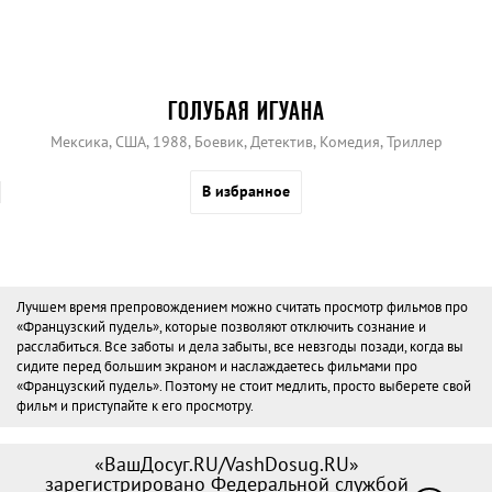
ГОЛУБАЯ ИГУАНА
Мексика, США, 1988, Боевик, Детектив, Комедия, Триллер
В избранное
Лучшем время препровождением можно считать просмотр фильмов про
«Французский пудель», которые позволяют отключить сознание и
расслабиться. Все заботы и дела забыты, все невзгоды позади, когда вы
сидите перед большим экраном и наслаждаетесь фильмами про
«Французский пудель». Поэтому не стоит медлить, просто выберете свой
фильм и приступайте к его просмотру.
«ВашДосуг.RU/VashDosug.RU»
зарегистрировано Федеральной службой