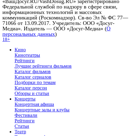
«ВашДосуг.RU/VashDosug.RU» зарегистрировано
Федеральной службой по надзору в сфере связи,
информационных технологий и массовых
коммуникаций (Роскомнадзор). Св-во Эл № ФС 77—
71066 от 13.09.2017. Учредитель: ООО «Досуг-
Медиа». Издатель — ООО «Досуг-Медиа» (
О
персональных данных
)
18+
Кино
Кинотеатры
Рейтинги
Лучшие рейтинги фильмов
Каталог фильмов
Каталог сериалов
Подборки по темам
Каталог персон
Обзоры и статьи
Концерты
Концертная афиша
Концертные залы и клубы
Фестивали
Рейтинги
Статьи
Театр