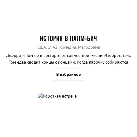
ИСТОРИЯ В ПАЛМ-БИЧ
США, 1942, Комедия, Мелодрама
Джерри и Том не в восторге от совместной жизни. Изобретатель
Том едва сводит концы с концами. Когда парочку собираются
выселить, Джерри встречает человека, согласившегося дать ей
В избранное
$700 000 на начало новой жизни. Получив деньги, Джерри
устремляется в Палм-Бич, чтобы развестись. Том следует за
супругой...