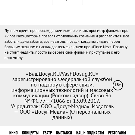
Лучшем время препровождением можно считать просмотр фильмов про
«Pince Nez», которые позволяют отключить сознание и расслабиться. Все
заботы и дела забыты, все невзгоды позади, когда вы сидите перед
большим экраном и наслаждаетесь фильмами про «Pince Nez». Поэтому
не стоит медлить, просто выберете свой фильм и приступайте к его
просмотру.
«ВашДосуг.RU/VashDosug.RU»
зарегистрировано Федеральной службой
по надзору в сфере связи,
18+
информационных технологий и массовых
коммуникаций (Роскомнадзор). Св-во Эл
№ ФС 77—71066 от 13.09.2017.
Учредитель: ООО «Досуг-Медиа». Издатель
— ООО «Досуг-Медиа» (
О персональных
данных
)
КИНО
КОНЦЕРТЫ
ТЕАТР
ВЫСТАВКИ
НАШИ ПОДКАСТЫ
РЕСТОРАНЫ