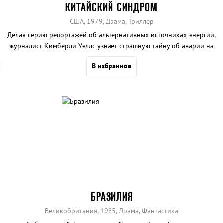
КИТАЙСКИЙ СИНДРОМ
США, 1979, Драма, Триллер
Делая серию репортажей об альтернативных источниках энергии,
журналист Кимберли Уэллс узнает страшную тайну об аварии на
атомной подстанции. Теперь девушка стоит перед выбором -
В избранное
предать происшествие огласке, но поставить под угрозу
собственную жизнь, либо сохранить все в тайне, но поставить под
угрозу жизни миллионов...
БРАЗИЛИЯ
Великобритания, 1985, Драма, Фантастика