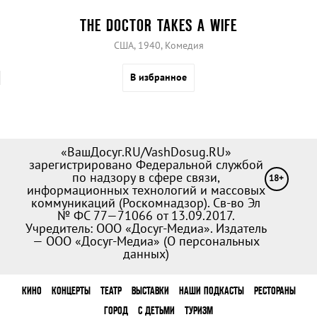
THE DOCTOR TAKES A WIFE
США, 1940, Комедия
В избранное
«ВашДосуг.RU/VashDosug.RU»
зарегистрировано Федеральной службой
по надзору в сфере связи,
18+
информационных технологий и массовых
коммуникаций (Роскомнадзор). Св-во Эл
№ ФС 77—71066 от 13.09.2017.
Учредитель: ООО «Досуг-Медиа». Издатель
— ООО «Досуг-Медиа» (
О персональных
данных
)
КИНО
КОНЦЕРТЫ
ТЕАТР
ВЫСТАВКИ
НАШИ ПОДКАСТЫ
РЕСТОРАНЫ
ГОРОД
С ДЕТЬМИ
ТУРИЗМ