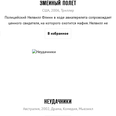
ЗМЕИНЫЙ ПОЛЕТ
США, 2006, Триллер
Полицейский Нелвилл Флинн в ходе авиаперелета сопровождает
ценного свидетеля, на которого охотится мафия. Нелвилл не
знает, что киллеры подбросили в их самолет контейнер, полный
В избранное
агрессивно настроенных змей. Теперь коп должен не только
доставить свидетеля живым, но и не дать гадюкам перекусать всех
пассажиров.
НЕУДАЧНИКИ
Австралия, 2002, Драма, Комедия, Мьюзикл