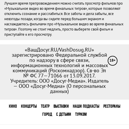
Лучшем время препровождением можно считать просмотр фильмов про
«Музыкальное видео во время финальных титров», которые позволяют
отключить сознание и расслабиться. Все заботы и дела забыты, все
невзгоды позади, когда вы сидите перед большим экраном и
наслаждаетесь фильмами про «Музыкальное видео во время финальных
титров». Поэтому не стоит медлить, просто выберете свой фильм и
приступайте к его просмотру.
«ВашДосуг.RU/VashDosug.RU»
зарегистрировано Федеральной службой
по надзору в сфере связи,
18+
информационных технологий и массовых
коммуникаций (Роскомнадзор). Св-во Эл
№ ФС 77—71066 от 13.09.2017.
Учредитель: ООО «Досуг-Медиа». Издатель
— ООО «Досуг-Медиа» (
О персональных
данных
)
КИНО
КОНЦЕРТЫ
ТЕАТР
ВЫСТАВКИ
НАШИ ПОДКАСТЫ
РЕСТОРАНЫ
ГОРОД
С ДЕТЬМИ
ТУРИЗМ