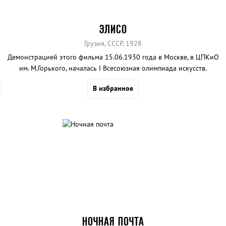
ЭЛИСО
Грузия, СССР, 1928
Демонстрацией этого фильма 15.06.1930 года в Москве, в ЦПКиО
им. М.Горького, началась I Всесоюзная олимпиада искусств.
Картина по мотивам повести А. Казбеги считается крупнейшим
В избранное
произведением советского немого кино.
НОЧНАЯ ПОЧТА