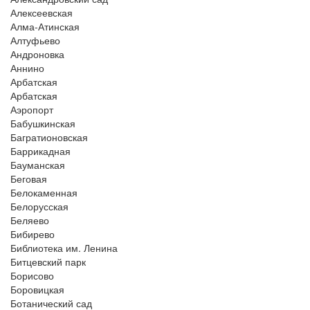
Алексеевская
Алма-Атинская
Алтуфьево
Андроновка
Аннино
Арбатская
Арбатская
Аэропорт
Бабушкинская
Багратионовская
Баррикадная
Бауманская
Беговая
Белокаменная
Белорусская
Беляево
Бибирево
Библиотека им. Ленина
Битцевский парк
Борисово
Боровицкая
Ботанический сад