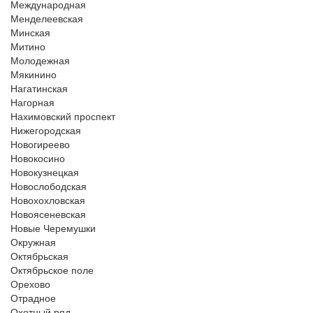
Международная
Менделеевская
Минская
Митино
Молодежная
Мякинино
Нагатинская
Нагорная
Нахимовский проспект
Нижегородская
Новогиреево
Новокосино
Новокузнецкая
Новослободская
Новохохловская
Новоясеневская
Новые Черемушки
Окружная
Октябрьская
Октябрьское поле
Орехово
Отрадное
Охотный ряд