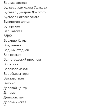
Братиславская
Бульвар адмирала Ушакова
Бульвар Дмитрия Донского
Бульвар Рокоссовского
Бунинская аллея
Бутырская
Варшавская
ВДНХ
Верхние Котлы
Владыкино
Водный стадион
Войковская
Волгоградский проспект
Волжская
Волоколамская
Воробьевы горы
Выставочная
Выхино
Деловой центр
Динамо
Дмитровская
Добрынинская