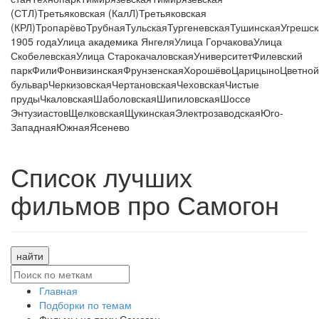
(СТЛ)
Третьяковская (КалЛ)
Третьяковская
(КРЛ)
Тропарёво
Трубная
Тульская
Тургеневская
Тушинская
Угрешск
1905 года
Улица академика Янгеля
Улица Горчакова
Улица
Скобелевская
Улица Старокачаловская
Университет
Филевский
парк
Фили
Фонвизинская
Фрунзенская
Хорошёво
Царицыно
Цветной
бульвар
Черкизовская
Чертановская
Чеховская
Чистые
пруды
Чкаловская
Шаболовская
Шипиловская
Шоссе
Энтузиастов
Щелковская
Щукинская
Электрозаводская
Юго-
Западная
Южная
Ясенево
Список лучших
фильмов про Самогон
найти
Главная
Подборки по темам
Фильмы на тему Самогон