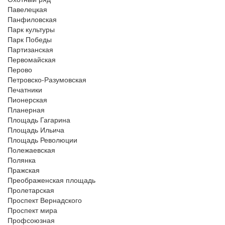
Павелецкая
Панфиловская
Парк культуры
Парк Победы
Партизанская
Первомайская
Перово
Петровско-Разумовская
Печатники
Пионерская
Планерная
Площадь Гагарина
Площадь Ильича
Площадь Революции
Полежаевская
Полянка
Пражская
Преображенская площадь
Пролетарская
Проспект Вернадского
Проспект мира
Профсоюзная