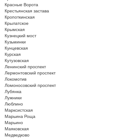
Красные Ворота
Крестьянская застава
Кропоткинская
Крылатское
Крымская
Кузнецкий мост
Кузьминки
Кунцевская
Курская
Кутузовская
Ленинский проспект
Лермонтовский проспект
Локомотив
Ломоносовский проспект
Лубянка
Лужники
Люблино
Марксистская
Марьина Роща
Марьино
Маяковская
Медведково