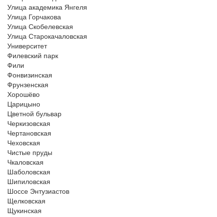
Улица академика Янгеля
Улица Горчакова
Улица Скобелевская
Улица Старокачаловская
Университет
Филевский парк
Фили
Фонвизинская
Фрунзенская
Хорошёво
Царицыно
Цветной бульвар
Черкизовская
Чертановская
Чеховская
Чистые пруды
Чкаловская
Шаболовская
Шипиловская
Шоссе Энтузиастов
Щелковская
Щукинская