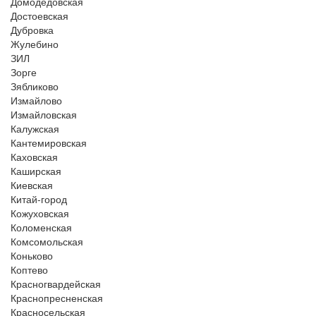
Домодедовская
Достоевская
Дубровка
Жулебино
ЗИЛ
Зорге
Зябликово
Измайлово
Измайловская
Калужская
Кантемировская
Каховская
Каширская
Киевская
Китай-город
Кожуховская
Коломенская
Комсомольская
Коньково
Коптево
Красногвардейская
Краснопресненская
Красносельская