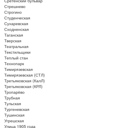
Сретенский бульвар
Стрешнево
Строгино
Студенческая
Сухаревская
Сходненская
Таганская
Тверская
Театральная
Текстильщики
Теплый стан
Технопарк
Тимирязевская
Тимирязевская (СТЛ)
Третьяковская (КалЛ)
Третьяковская (КРЛ)
Тропарёво
Трубная
Тульская
Тургеневская
Тушинская
Угрешская
Улица 1905 года