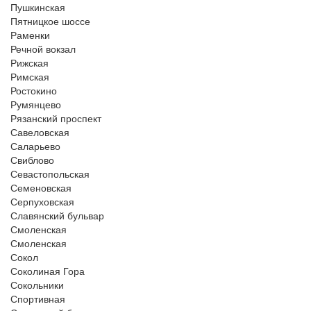
Пушкинская
Пятницкое шоссе
Раменки
Речной вокзал
Рижская
Римская
Ростокино
Румянцево
Рязанский проспект
Савеловская
Саларьево
Свиблово
Севастопольская
Семеновская
Серпуховская
Славянский бульвар
Смоленская
Смоленская
Сокол
Соколиная Гора
Сокольники
Спортивная