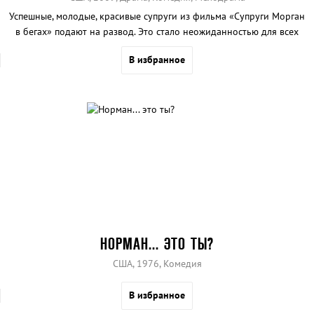
Успешные, молодые, красивые супруги из фильма «Супруги Морган
в бегах» подают на развод. Это стало неожиданностью для всех
их близких. Но, попав под внимание мафии, им приходится
В избранное
пуститься в бега…
НОРМАН... ЭТО ТЫ?
США, 1976, Комедия
В избранное