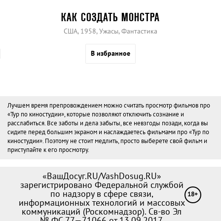
КАК СОЗДАТЬ МОНСТРА
США, 1958, Ужасы, Фантастика
В избранное
Лучшем время препровождением можно считать просмотр фильмов про
«Тур по киностудии», которые позволяют отключить сознание и
расслабиться. Все заботы и дела забыты, все невзгоды позади, когда вы
сидите перед большим экраном и наслаждаетесь фильмами про «Тур по
киностудии». Поэтому не стоит медлить, просто выберете свой фильм и
приступайте к его просмотру.
«ВашДосуг.RU/VashDosug.RU»
зарегистрировано Федеральной службой
по надзору в сфере связи,
18+
информационных технологий и массовых
коммуникаций (Роскомнадзор). Св-во Эл
№ ФС 77—71066 от 13.09.2017.