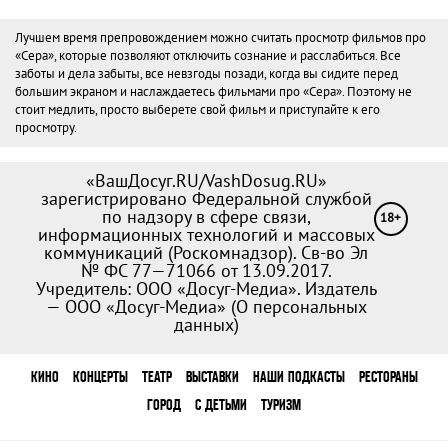
Лучшем время препровождением можно считать просмотр фильмов про
«Сера», которые позволяют отключить сознание и расслабиться. Все
заботы и дела забыты, все невзгоды позади, когда вы сидите перед
большим экраном и наслаждаетесь фильмами про «Сера». Поэтому не
стоит медлить, просто выберете свой фильм и приступайте к его
просмотру.
«ВашДосуг.RU/VashDosug.RU»
зарегистрировано Федеральной службой
по надзору в сфере связи,
18+
информационных технологий и массовых
коммуникаций (Роскомнадзор). Св-во Эл
№ ФС 77—71066 от 13.09.2017.
Учредитель: ООО «Досуг-Медиа». Издатель
— ООО «Досуг-Медиа» (
О персональных
данных
)
КИНО
КОНЦЕРТЫ
ТЕАТР
ВЫСТАВКИ
НАШИ ПОДКАСТЫ
РЕСТОРАНЫ
ГОРОД
С ДЕТЬМИ
ТУРИЗМ