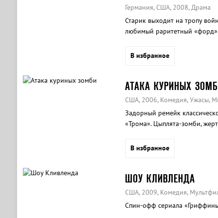
Германия, США, 2008, Драма
Старик выходит на тропу войн
любимый раритетный «форд»
В избранное
АТАКА КУРИНЫХ ЗОМБ
США, 2006, Комедия, Ужасы, 
Задорный ремейк классическо
«Трома». Цыплята-зомби, жерт
В избранное
ШОУ КЛИВЛЕНДА
США, 2009, Комедия, Мультфи
Спин-офф сериала «Гриффины