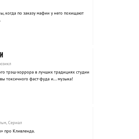
ы, когда по заказу мафии у него похищают
.
И
Мюзикл
го трэш-хоррора в лучших традициях студии
вы токсичного фаст-фуда и... музыка!
льм, Сериал
» про Кливленда.