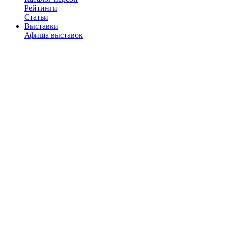
Рейтинги
Статьи
Выставки
Афиша выставок
Музеи и галереи
Рейтинги
Статьи
Наши подкасты
Рестораны
Каталог ресторанов
Рейтинги
Отзывы
Рецензии
Статьи
Новости
Город
Места
Рейтинги
Статьи
Фитнес-клубы
С детьми
Афиша
Места
Статьи
Туризм