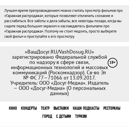
Лучшем время препровождением можно считать просмотр фильмов про
«Гаражная распродажа», которые позволяют отключить сознание и
расслабиться. Все заботы и дела забыты, все невзгоды позади, когда вы
сидите перед большим экраном и наслаждаетесь фильмами про
«Гаражная распродажа». Поэтому не стоит медлить, просто выберете
свой фильм и приступайте к его просмотру.
«ВашДосуг.RU/VashDosug.RU»
зарегистрировано Федеральной службой
по надзору в сфере связи,
18+
информационных технологий и массовых
коммуникаций (Роскомнадзор). Св-во Эл
№ ФС 77—71066 от 13.09.2017.
Учредитель: ООО «Досуг-Медиа». Издатель
— ООО «Досуг-Медиа» (
О персональных
данных
)
КИНО
КОНЦЕРТЫ
ТЕАТР
ВЫСТАВКИ
НАШИ ПОДКАСТЫ
РЕСТОРАНЫ
ГОРОД
С ДЕТЬМИ
ТУРИЗМ