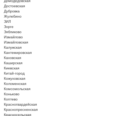
Домодедовская
Достоевская
Дубровка
Жулебино
ЗИЛ
Зорге
Зябликово
Измайлово
Измайловская
Калужская
Кантемировская
Каховская
Каширская
Киевская
Китай-город
Кожуховская
Коломенская
Комсомольская
Коньково
Коптево
Красногвардейская
Краснопресненская
Красносельская