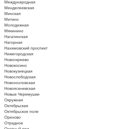
Международная
Менделеевская
Минская
Митино
Молодежная
Мякинино
Нагатинская
Нагорная
Нахимовский проспект
Нижегородская
Новогиреево
Новокосино
Новокузнецкая
Новослободская
Новохохловская
Новоясеневская
Новые Черемушки
Окружная
Октябрьская
Октябрьское поле
Орехово
Отрадное
Охотный ряд