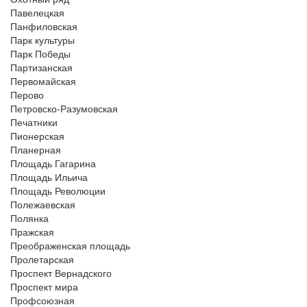
Павелецкая
Панфиловская
Парк культуры
Парк Победы
Партизанская
Первомайская
Перово
Петровско-Разумовская
Печатники
Пионерская
Планерная
Площадь Гагарина
Площадь Ильича
Площадь Революции
Полежаевская
Полянка
Пражская
Преображенская площадь
Пролетарская
Проспект Вернадского
Проспект мира
Профсоюзная