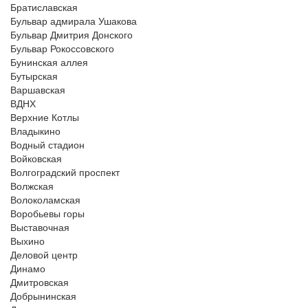
Братиславская
Бульвар адмирала Ушакова
Бульвар Дмитрия Донского
Бульвар Рокоссовского
Бунинская аллея
Бутырская
Варшавская
ВДНХ
Верхние Котлы
Владыкино
Водный стадион
Войковская
Волгоградский проспект
Волжская
Волоколамская
Воробьевы горы
Выставочная
Выхино
Деловой центр
Динамо
Дмитровская
Добрынинская