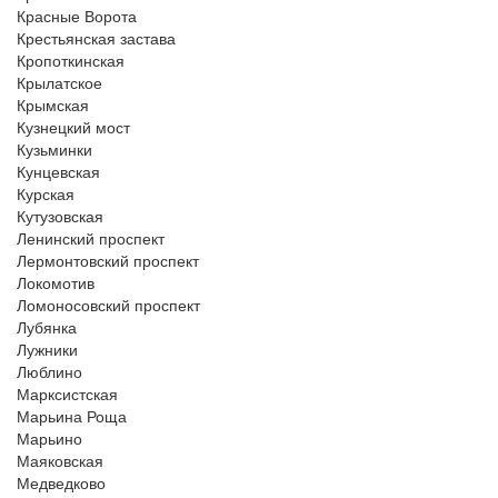
Красные Ворота
Крестьянская застава
Кропоткинская
Крылатское
Крымская
Кузнецкий мост
Кузьминки
Кунцевская
Курская
Кутузовская
Ленинский проспект
Лермонтовский проспект
Локомотив
Ломоносовский проспект
Лубянка
Лужники
Люблино
Марксистская
Марьина Роща
Марьино
Маяковская
Медведково