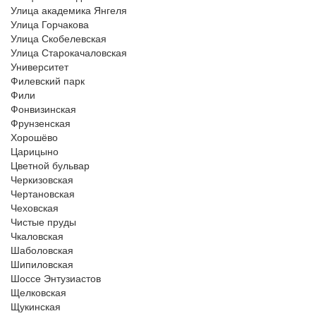
Улица академика Янгеля
Улица Горчакова
Улица Скобелевская
Улица Старокачаловская
Университет
Филевский парк
Фили
Фонвизинская
Фрунзенская
Хорошёво
Царицыно
Цветной бульвар
Черкизовская
Чертановская
Чеховская
Чистые пруды
Чкаловская
Шаболовская
Шипиловская
Шоссе Энтузиастов
Щелковская
Щукинская