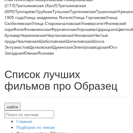
(СТЛ)
Третьяковская (КалЛ)
Третьяковская
(КРЛ)
Тропарёво
Трубная
Тульская
Тургеневская
Тушинская
Угрешск
1905 года
Улица академика Янгеля
Улица Горчакова
Улица
Скобелевская
Улица Старокачаловская
Университет
Филевский
парк
Фили
Фонвизинская
Фрунзенская
Хорошёво
Царицыно
Цветной
бульвар
Черкизовская
Чертановская
Чеховская
Чистые
пруды
Чкаловская
Шаболовская
Шипиловская
Шоссе
Энтузиастов
Щелковская
Щукинская
Электрозаводская
Юго-
Западная
Южная
Ясенево
Список лучших
фильмов про Образец
найти
Главная
Подборки по темам
Фильмы на тему Образец