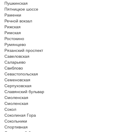
Пушкинская
Пятницкое шоссе
Раменки
Речной вокзал
Рижская
Римская
Ростокино
Румянцево
Рязанский проспект
Савеловская
Саларьево
Свиблово
Севастопольская
Семеновская
Серпуховская
Славянский бульвар
Смоленская
Смоленская
Сокол
Соколиная Гора
Сокольники
Спортивная