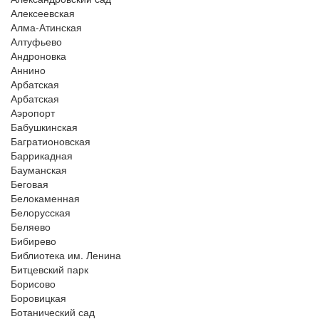
Алексеевская
Алма-Атинская
Алтуфьево
Андроновка
Аннино
Арбатская
Арбатская
Аэропорт
Бабушкинская
Багратионовская
Баррикадная
Бауманская
Беговая
Белокаменная
Белорусская
Беляево
Бибирево
Библиотека им. Ленина
Битцевский парк
Борисово
Боровицкая
Ботанический сад