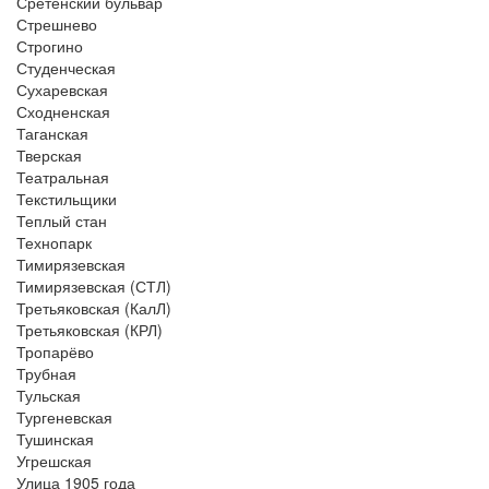
Сретенский бульвар
Стрешнево
Строгино
Студенческая
Сухаревская
Сходненская
Таганская
Тверская
Театральная
Текстильщики
Теплый стан
Технопарк
Тимирязевская
Тимирязевская (СТЛ)
Третьяковская (КалЛ)
Третьяковская (КРЛ)
Тропарёво
Трубная
Тульская
Тургеневская
Тушинская
Угрешская
Улица 1905 года