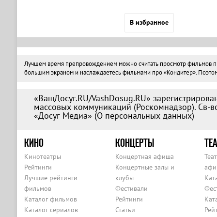
В избранное
Лучшем время препровождением можно считать просмотр фильмов про 
большим экраном и наслаждаетесь фильмами про «Кондитер». Поэтому 
«ВашДосуг.RU/VashDosug.RU» зарегистрирован
массовых коммуникаций (Роскомнадзор). Св-во
«Досуг-Медиа» (
О персональных данных
)
КИНО
КОНЦЕРТЫ
ТЕА
Кинотеатры
Концертная афиша
Теа
Рейтинги
Концертные залы и
афи
Лучшие рейтинги
клубы
Кат
фильмов
Фестивали
Фес
Каталог фильмов
Рейтинги
Кат
Каталог сериалов
Статьи
Рей