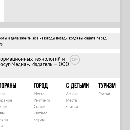
ты и дела забыты, все невзгоды позади, когда вы сидите перед
у.
формационных технологий и
18+
Досуг-Медиа». Издатель — ООО
ТОРАНЫ
ГОРОД
С ДЕТЬМИ
ТУРИЗМ
лог
Места
Афиша
Статьи
оранов
Рейтинги
Места
инги
Статьи
Статьи
вы
Фитнес-
нзии
клубы
ьи