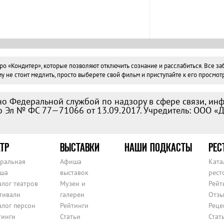
«Кондитер», которые позволяют отключить сознание и расслабиться. Все забо
не стоит медлить, просто выберете свой фильм и приступайте к его просмотр
о Федеральной службой по надзору в сфере связи, ин
 Эл № ФС 77—71066 от 13.09.2017. Учредитель: ООО «
ТР
ВЫСТАВКИ
НАШИ ПОДКАСТЫ
РЕС
тральная
Афиша
Ката
ша
выставок
рест
алог театров
Музеи и
Рейт
тивали
галереи
Отзы
алог персон
Рейтинги
Реце
тинги
Статьи
Стат