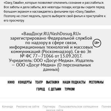
«Оаху, Гавайи», которые позволяют отключить сознание и расслабиться.
Все заботы и дела забыты, все невзгоды позади, когда вы сидите перед
большим экраном и наслаждаетесь фильмами про «Оаху, Гавайи».
Поэтому не стоит медлить, просто выберете свой фильм и приступайте к
его просмотру.
«ВашДосуг.RU/VashDosug.RU»
зарегистрировано Федеральной службой
по надзору в сфере связи,
18+
информационных технологий и массовых
коммуникаций (Роскомнадзор). Св-во Эл
№ ФС 77—71066 от 13.09.2017.
Учредитель: ООО «Досуг-Медиа». Издатель
— ООО «Досуг-Медиа» (
О персональных
данных
)
КИНО
КОНЦЕРТЫ
ТЕАТР
ВЫСТАВКИ
НАШИ ПОДКАСТЫ
РЕСТОРАНЫ
ГОРОД
С ДЕТЬМИ
ТУРИЗМ
Команда
Реклама на сайте
Партнеры
Пользовательское соглашение
Полная
версия сайта