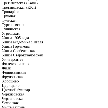
Третьяковская (КалЛ)
Третьяковская (КРЛ)
Тропарёво
Трубная
Тульская
Тургеневская
Тушинская
Угрешская
Улица 1905 года
Улица академика Янгеля
Улица Горчакова
Улица Скобелевская
Улица Старокачаловская
Университет
Филевский парк
Фили
Фонвизинская
Фрунзенская
Хорошёво
Царицыно
Цветной бульвар
Черкизовская
Чертановская
Чеховская
Чистые пруды