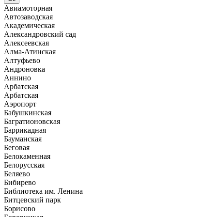
Авиамоторная
Автозаводская
Академическая
Александровский сад
Алексеевская
Алма-Атинская
Алтуфьево
Андроновка
Аннино
Арбатская
Арбатская
Аэропорт
Бабушкинская
Багратионовская
Баррикадная
Бауманская
Беговая
Белокаменная
Белорусская
Беляево
Бибирево
Библиотека им. Ленина
Битцевский парк
Борисово