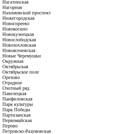
Нагатинская
Нагорная
Нахимовский проспект
Нижегородская
Новогиреево
Новокосино
Новокузнецкая
Новослободская
Новохохловская
Новоясеневская
Новые Черемушки
Окружная
Октябрьская
Октябрьское поле
Орехово
Отрадное
Охотный ряд
Павелецкая
Панфиловская
Парк культуры
Парк Победы
Партизанская
Первомайская
Перово
Петровско-Разумовская