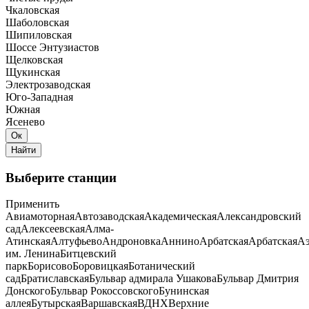
Чкаловская
Шаболовская
Шипиловская
Шоссе Энтузиастов
Щелковская
Щукинская
Электрозаводская
Юго-Западная
Южная
Ясенево
Выберите станции
Применить
Авиамоторная
Автозаводская
Академическая
Александровский
сад
Алексеевская
Алма-
Атинская
Алтуфьево
Андроновка
Аннино
Арбатская
Арбатская
Аэ
им. Ленина
Битцевский
парк
Борисово
Боровицкая
Ботанический
сад
Братиславская
Бульвар адмирала Ушакова
Бульвар Дмитрия
Донского
Бульвар Рокоссовского
Бунинская
аллея
Бутырская
Варшавская
ВДНХ
Верхние