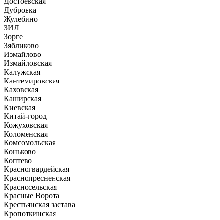
Достоевская
Дубровка
Жулебино
ЗИЛ
Зорге
Зябликово
Измайлово
Измайловская
Калужская
Кантемировская
Каховская
Каширская
Киевская
Китай-город
Кожуховская
Коломенская
Комсомольская
Коньково
Коптево
Красногвардейская
Краснопресненская
Красносельская
Красные Ворота
Крестьянская застава
Кропоткинская