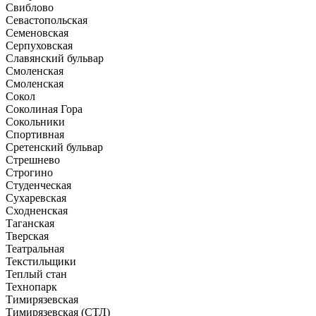
Свиблово
Севастопольская
Семеновская
Серпуховская
Славянский бульвар
Смоленская
Смоленская
Сокол
Соколиная Гора
Сокольники
Спортивная
Сретенский бульвар
Стрешнево
Строгино
Студенческая
Сухаревская
Сходненская
Таганская
Тверская
Театральная
Текстильщики
Теплый стан
Технопарк
Тимирязевская
Тимирязевская (СТЛ)