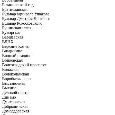
Боровицкая
Ботанический сад
Братиславская
Бульвар адмирала Ушакова
Бульвар Дмитрия Донского
Бульвар Рокоссовского
Бунинская аллея
Бутырская
Варшавская
ВДНХ
Верхние Котлы
Владыкино
Водный стадион
Войковская
Волгоградский проспект
Волжская
Волоколамская
Воробьевы горы
Выставочная
Выхино
Деловой центр
Динамо
Дмитровская
Добрынинская
Домодедовская