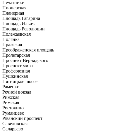
Печатники
Пионерская
Планерная
Площадь Гагарина
Площадь Ильича
Площадь Революции
Полежаевская
Полянка
Пражская
Преображенская площадь
Пролетарская
Проспект Вернадского
Проспект мира
Профсоюзная
Пушкинская
Пятницкое шоссе
Раменки
Речной вокзал
Рижская
Римская
Ростокино
Румянцево
Рязанский проспект
Савеловская
Саларьево