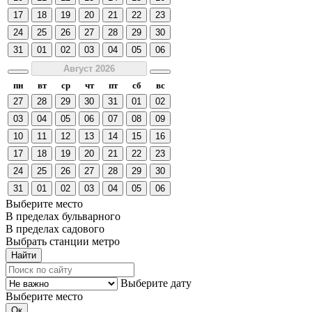
17
18
19
20
21
22
23
24
25
26
27
28
29
30
31
01
02
03
04
05
06
Август 2026
пн
вт
ср
чт
пт
сб
вс
27
28
29
30
31
01
02
03
04
05
06
07
08
09
10
11
12
13
14
15
16
17
18
19
20
21
22
23
24
25
26
27
28
29
30
31
01
02
03
04
05
06
Выберите место
В пределах бульварного
В пределах садового
Выбрать станции метро
Выберите дату
Выберите место