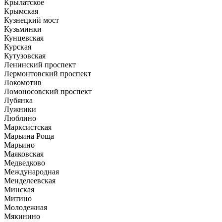
Крылатское
Крымская
Кузнецкий мост
Кузьминки
Кунцевская
Курская
Кутузовская
Ленинский проспект
Лермонтовский проспект
Локомотив
Ломоносовский проспект
Лубянка
Лужники
Люблино
Марксистская
Марьина Роща
Марьино
Маяковская
Медведково
Международная
Менделеевская
Минская
Митино
Молодежная
Мякинино