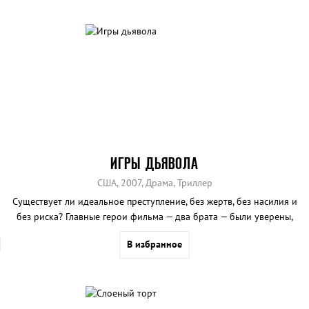
ИГРЫ ДЬЯВОЛА
США, 2007, Драма, Триллер
Существует ли идеальное преступление, без жертв, без насилия и
без риска? Главные герои фильма — два брата — были уверены,
что существует. Но в самый ответственный момент что-то пошло
В избранное
не так...