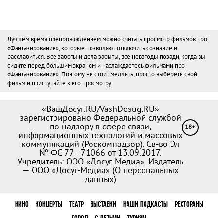
Лучшем время препровождением можно считать просмотр фильмов про
«Фантазирование», которые позволяют отключить сознание и
расслабиться. Все заботы и дела забыты, все невзгоды позади, когда вы
сидите перед большим экраном и наслаждаетесь фильмами про
«Фантазирование». Поэтому не стоит медлить, просто выберете свой
фильм и приступайте к его просмотру.
«ВашДосуг.RU/VashDosug.RU»
зарегистрировано Федеральной службой
по надзору в сфере связи,
18+
информационных технологий и массовых
коммуникаций (Роскомнадзор). Св-во Эл
№ ФС 77—71066 от 13.09.2017.
Учредитель: ООО «Досуг-Медиа». Издатель
— ООО «Досуг-Медиа» (
О персональных
данных
)
КИНО
КОНЦЕРТЫ
ТЕАТР
ВЫСТАВКИ
НАШИ ПОДКАСТЫ
РЕСТОРАНЫ
ГОРОД
С ДЕТЬМИ
ТУРИЗМ