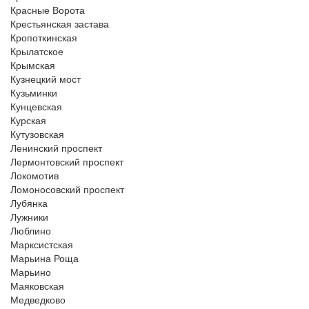
Красные Ворота
Крестьянская застава
Кропоткинская
Крылатское
Крымская
Кузнецкий мост
Кузьминки
Кунцевская
Курская
Кутузовская
Ленинский проспект
Лермонтовский проспект
Локомотив
Ломоносовский проспект
Лубянка
Лужники
Люблино
Марксистская
Марьина Роща
Марьино
Маяковская
Медведково