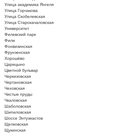
Улица академика Янгеля
Улица Горчакова
Улица Скобелевская
Улица Старокачаловская
Университет
Филевский парк
Фили
Фонвизинская
Фрунзенская
Хорошёво
Царицыно
Цветной бульвар
Черкизовская
Чертановская
Чеховская
Чистые пруды
Чкаловская
Шаболовская
Шипиловская
Шоссе Энтузиастов
Щелковская
Щукинская