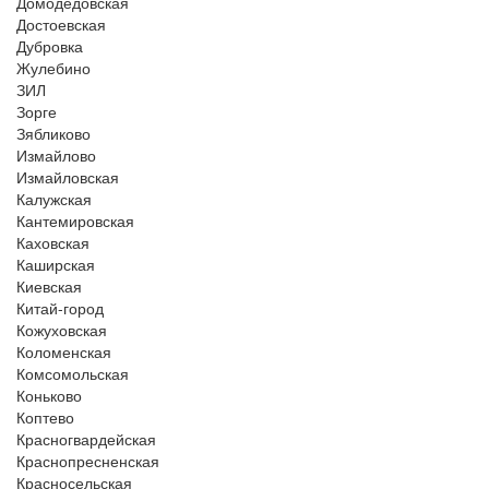
Домодедовская
Достоевская
Дубровка
Жулебино
ЗИЛ
Зорге
Зябликово
Измайлово
Измайловская
Калужская
Кантемировская
Каховская
Каширская
Киевская
Китай-город
Кожуховская
Коломенская
Комсомольская
Коньково
Коптево
Красногвардейская
Краснопресненская
Красносельская