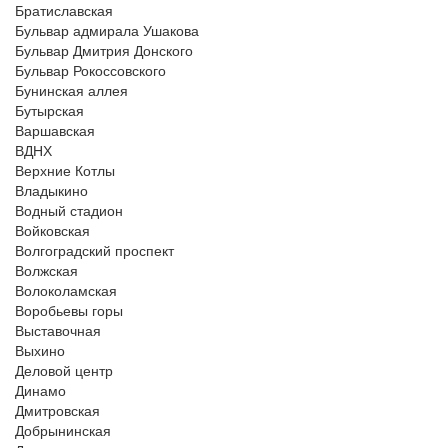
Братиславская
Бульвар адмирала Ушакова
Бульвар Дмитрия Донского
Бульвар Рокоссовского
Бунинская аллея
Бутырская
Варшавская
ВДНХ
Верхние Котлы
Владыкино
Водный стадион
Войковская
Волгоградский проспект
Волжская
Волоколамская
Воробьевы горы
Выставочная
Выхино
Деловой центр
Динамо
Дмитровская
Добрынинская