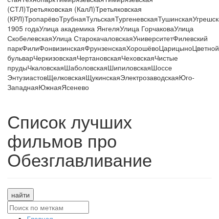
(СТЛ)
Третьяковская (КалЛ)
Третьяковская
(КРЛ)
Тропарёво
Трубная
Тульская
Тургеневская
Тушинская
Угрешск
1905 года
Улица академика Янгеля
Улица Горчакова
Улица
Скобелевская
Улица Старокачаловская
Университет
Филевский
парк
Фили
Фонвизинская
Фрунзенская
Хорошёво
Царицыно
Цветной
бульвар
Черкизовская
Чертановская
Чеховская
Чистые
пруды
Чкаловская
Шаболовская
Шипиловская
Шоссе
Энтузиастов
Щелковская
Щукинская
Электрозаводская
Юго-
Западная
Южная
Ясенево
Список лучших
фильмов про
Обезглавливание
найти
Главная