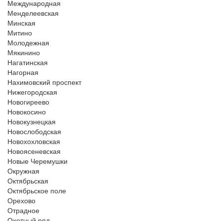
Международная
Менделеевская
Минская
Митино
Молодежная
Мякинино
Нагатинская
Нагорная
Нахимовский проспект
Нижегородская
Новогиреево
Новокосино
Новокузнецкая
Новослободская
Новохохловская
Новоясеневская
Новые Черемушки
Окружная
Октябрьская
Октябрьское поле
Орехово
Отрадное
Охотный ряд