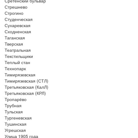
Сретенский бульвар
Стрешнево
Строгино
Студенческая
Сухаревская
Сходненская
Таганская
Тверская
Театральная
Текстильщики
Теплый стан
Технопарк
Тимирязевская
Тимирязевская (СТЛ)
Третьяковская (КалЛ)
Третьяковская (КРЛ)
Тропарёво
Трубная
Тульская
Тургеневская
Тушинская
Угрешская
Улица 1905 года