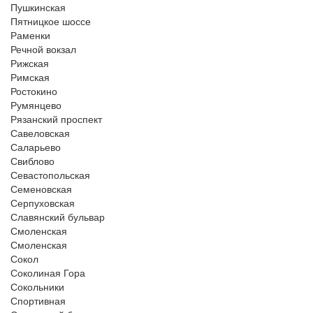
Пушкинская
Пятницкое шоссе
Раменки
Речной вокзал
Рижская
Римская
Ростокино
Румянцево
Рязанский проспект
Савеловская
Саларьево
Свиблово
Севастопольская
Семеновская
Серпуховская
Славянский бульвар
Смоленская
Смоленская
Сокол
Соколиная Гора
Сокольники
Спортивная