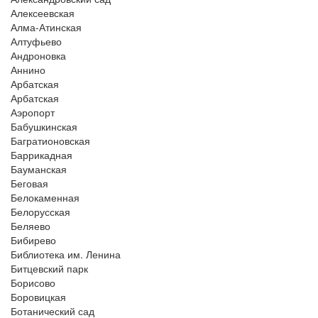
Алексеевская
Алма-Атинская
Алтуфьево
Андроновка
Аннино
Арбатская
Арбатская
Аэропорт
Бабушкинская
Багратионовская
Баррикадная
Бауманская
Беговая
Белокаменная
Белорусская
Беляево
Бибирево
Библиотека им. Ленина
Битцевский парк
Борисово
Боровицкая
Ботанический сад