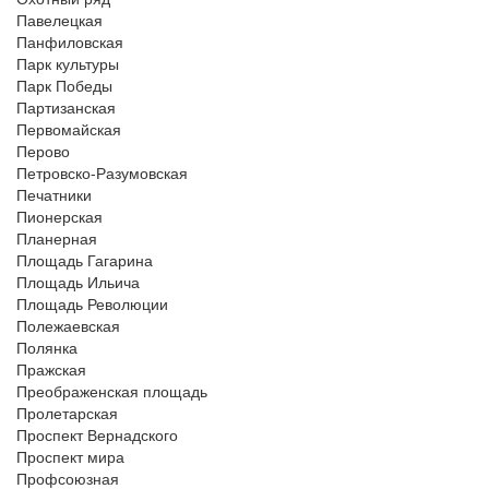
Павелецкая
Панфиловская
Парк культуры
Парк Победы
Партизанская
Первомайская
Перово
Петровско-Разумовская
Печатники
Пионерская
Планерная
Площадь Гагарина
Площадь Ильича
Площадь Революции
Полежаевская
Полянка
Пражская
Преображенская площадь
Пролетарская
Проспект Вернадского
Проспект мира
Профсоюзная