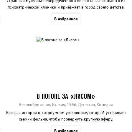
Странный мужчина неопределенного возраста выписывается из
психиатрической клиники и приезжает в город своего детства.
Когда он был маленьким, ему казалось, что отец бросил мать ради
В избранное
любовницы, а потом и вовсе ее убил. Так ли это было на самом
деле?
В ПОГОНЕ ЗА «ЛИСОМ»
Великобритания, Италия, 1966, Детектив, Комедия
Веселая история о хитроумном уголовнике, который устраивает
съемки фильма, чтобы провернуть крупную аферу.
В избранное