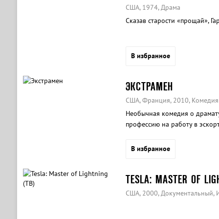
США, 1974, Драма
Сказав старости «прощай», Гар
В избранное
ЭКСТРАМЕН
США, Франция, 2010, Комедия
Необычная комедия о драмату
профессию на работу в эскорт
В избранное
TESLA: MASTER OF LIG
США, 2000, Документальный, 