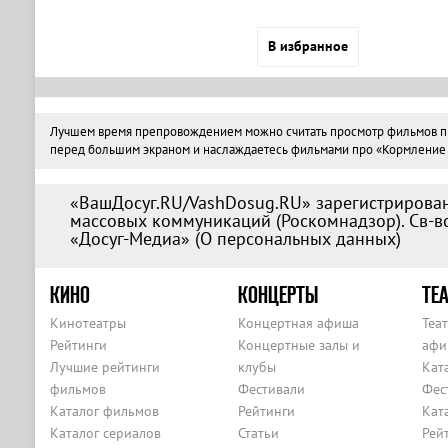
В избранное
Лучшем время препровождением можно считать просмотр фильмов про 
перед большим экраном и наслаждаетесь фильмами про «Кормление го
«ВашДосуг.RU/VashDosug.RU» зарегистрирован
массовых коммуникаций (Роскомнадзор). Св-во
«Досуг-Медиа» (
О персональных данных
)
КИНО
КОНЦЕРТЫ
ТЕА
Кинотеатры
Концертная афиша
Теа
Рейтинги
Концертные залы и
афи
Лучшие рейтинги
клубы
Кат
фильмов
Фестивали
Фес
Каталог фильмов
Рейтинги
Кат
Каталог сериалов
Статьи
Рей