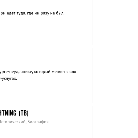
ри едет туда, где ни разу не был.
рге-неудачнике, который меняет свою
-услугах.
HTNING (ТВ)
Исторический, Биография