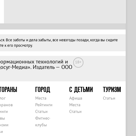
 Все заботы и дела забыты, все невзгоды позади, когда вы сидите
е к его просмотру.
формационных технологий и
18+
Досуг-Медиа». Издатель — ООО
ТОРАНЫ
ГОРОД
С ДЕТЬМИ
ТУРИЗМ
лог
Места
Афиша
Статьи
оранов
Рейтинги
Места
инги
Статьи
Статьи
вы
Фитнес-
нзии
клубы
ьи