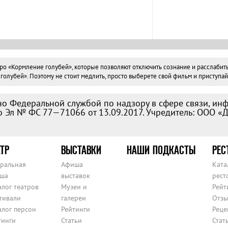
«Кормление голубей», которые позволяют отключить сознание и расслабиться.
лубей». Поэтому не стоит медлить, просто выберете свой фильм и приступайт
о Федеральной службой по надзору в сфере связи, ин
 Эл № ФС 77—71066 от 13.09.2017. Учредитель: ООО «
ТР
ВЫСТАВКИ
НАШИ ПОДКАСТЫ
РЕС
тральная
Афиша
Ката
ша
выставок
рест
алог театров
Музеи и
Рейт
тивали
галереи
Отзы
алог персон
Рейтинги
Реце
тинги
Статьи
Стат