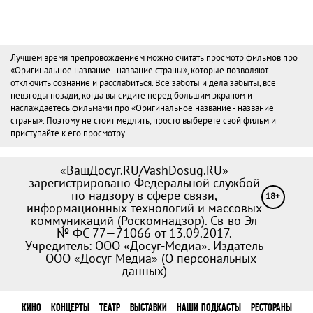
Лучшем время препровождением можно считать просмотр фильмов про
«Оригинальное название - название страны», которые позволяют
отключить сознание и расслабиться. Все заботы и дела забыты, все
невзгоды позади, когда вы сидите перед большим экраном и
наслаждаетесь фильмами про «Оригинальное название - название
страны». Поэтому не стоит медлить, просто выберете свой фильм и
приступайте к его просмотру.
«ВашДосуг.RU/VashDosug.RU»
зарегистрировано Федеральной службой
по надзору в сфере связи,
18+
информационных технологий и массовых
коммуникаций (Роскомнадзор). Св-во Эл
№ ФС 77—71066 от 13.09.2017.
Учредитель: ООО «Досуг-Медиа». Издатель
— ООО «Досуг-Медиа» (
О персональных
данных
)
КИНО
КОНЦЕРТЫ
ТЕАТР
ВЫСТАВКИ
НАШИ ПОДКАСТЫ
РЕСТОРАНЫ