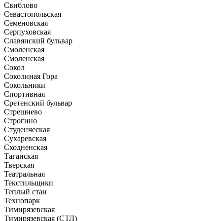
Свиблово
Севастопольская
Семеновская
Серпуховская
Славянский бульвар
Смоленская
Смоленская
Сокол
Соколиная Гора
Сокольники
Спортивная
Сретенский бульвар
Стрешнево
Строгино
Студенческая
Сухаревская
Сходненская
Таганская
Тверская
Театральная
Текстильщики
Теплый стан
Технопарк
Тимирязевская
Тимирязевская (СТЛ)