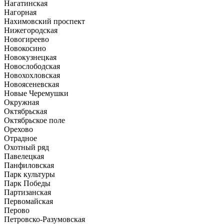
Нагатинская
Нагорная
Нахимовский проспект
Нижегородская
Новогиреево
Новокосино
Новокузнецкая
Новослободская
Новохохловская
Новоясеневская
Новые Черемушки
Окружная
Октябрьская
Октябрьское поле
Орехово
Отрадное
Охотный ряд
Павелецкая
Панфиловская
Парк культуры
Парк Победы
Партизанская
Первомайская
Перово
Петровско-Разумовская