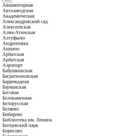
Авиамоторная
Автозаводская
Академическая
Александровский сад
Алексеевская
Алма-Атинская
Алтуфьево
Андроновка
Аннино
Арбатская
Арбатская
Аэропорт
Бабушкинская
Багратионовская
Баррикадная
Бауманская
Беговая
Белокаменная
Белорусская
Беляево
Бибирево
Библиотека им. Ленина
Битцевский парк
Борисово