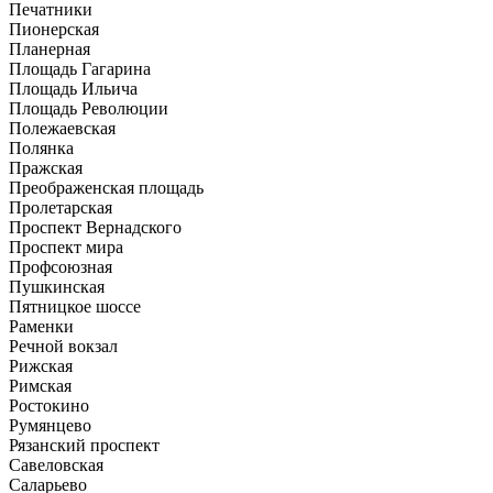
Печатники
Пионерская
Планерная
Площадь Гагарина
Площадь Ильича
Площадь Революции
Полежаевская
Полянка
Пражская
Преображенская площадь
Пролетарская
Проспект Вернадского
Проспект мира
Профсоюзная
Пушкинская
Пятницкое шоссе
Раменки
Речной вокзал
Рижская
Римская
Ростокино
Румянцево
Рязанский проспект
Савеловская
Саларьево