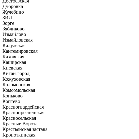
Достоевская
Дубровка
Жулебино
ЗИЛ
Зорге
Зябликово
Измайлово
Измайловская
Калужская
Кантемировская
Каховская
Каширская
Киевская
Китай-город
Кожуховская
Коломенская
Комсомольская
Коньково
Коптево
Красногвардейская
Краснопресненская
Красносельская
Красные Ворота
Крестьянская застава
Кропоткинская