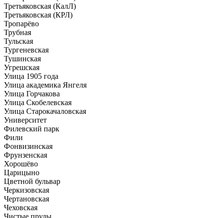
Третьяковская (КалЛ)
Третьяковская (КРЛ)
Тропарёво
Трубная
Тульская
Тургеневская
Тушинская
Угрешская
Улица 1905 года
Улица академика Янгеля
Улица Горчакова
Улица Скобелевская
Улица Старокачаловская
Университет
Филевский парк
Фили
Фонвизинская
Фрунзенская
Хорошёво
Царицыно
Цветной бульвар
Черкизовская
Чертановская
Чеховская
Чистые пруды