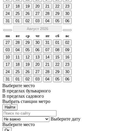
17
18
19
20
21
22
23
24
25
26
27
28
29
30
31
01
02
03
04
05
06
Август 2026
пн
вт
ср
чт
пт
сб
вс
27
28
29
30
31
01
02
03
04
05
06
07
08
09
10
11
12
13
14
15
16
17
18
19
20
21
22
23
24
25
26
27
28
29
30
31
01
02
03
04
05
06
Выберите место
В пределах бульварного
В пределах садового
Выбрать станции метро
Выберите дату
Выберите место