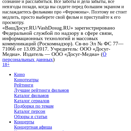
сознание и расслабиться. Все заботы и дела забыты, все
невзгоды позади, когда вы сидите перед большим экраном и
наслаждаетесь фильмами про «Феромоны». Поэтому не стоит
медлить, просто выберете свой фильм и приступайте к его
просмотру.
«ВашДосуг.RU/VashDosug.RU» зарегистрировано
Федеральной службой по надзору в сфере связи,
информационных технологий и массовых
коммуникаций (Роскомнадзор). Св-во Эл № ФС 77—
71066 от 13.09.2017. Учредитель: ООО «Досуг-
Медиа». Издатель — ООО «Досуг-Медиа» (
О
персональных данных
)
18+
Кино
Кинотеатры
Рейтинги
Лучшие рейтинги фильмов
Каталог фильмов
Каталог сериалов
Подборки по темам
Каталог персон
Обзоры и статьи
Концерты
Концертная афиша