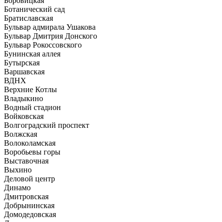
Боровицкая
Ботанический сад
Братиславская
Бульвар адмирала Ушакова
Бульвар Дмитрия Донского
Бульвар Рокоссовского
Бунинская аллея
Бутырская
Варшавская
ВДНХ
Верхние Котлы
Владыкино
Водный стадион
Войковская
Волгоградский проспект
Волжская
Волоколамская
Воробьевы горы
Выставочная
Выхино
Деловой центр
Динамо
Дмитровская
Добрынинская
Домодедовская