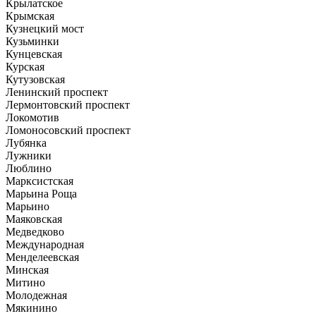
Крылатское
Крымская
Кузнецкий мост
Кузьминки
Кунцевская
Курская
Кутузовская
Ленинский проспект
Лермонтовский проспект
Локомотив
Ломоносовский проспект
Лубянка
Лужники
Люблино
Марксистская
Марьина Роща
Марьино
Маяковская
Медведково
Международная
Менделеевская
Минская
Митино
Молодежная
Мякинино