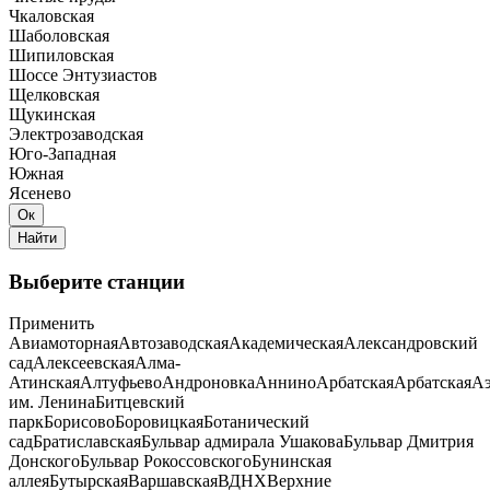
Чкаловская
Шаболовская
Шипиловская
Шоссе Энтузиастов
Щелковская
Щукинская
Электрозаводская
Юго-Западная
Южная
Ясенево
Выберите станции
Применить
Авиамоторная
Автозаводская
Академическая
Александровский
сад
Алексеевская
Алма-
Атинская
Алтуфьево
Андроновка
Аннино
Арбатская
Арбатская
Аэ
им. Ленина
Битцевский
парк
Борисово
Боровицкая
Ботанический
сад
Братиславская
Бульвар адмирала Ушакова
Бульвар Дмитрия
Донского
Бульвар Рокоссовского
Бунинская
аллея
Бутырская
Варшавская
ВДНХ
Верхние