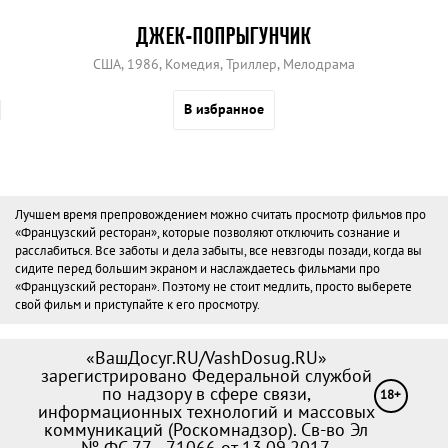
ДЖЕК-ПОПРЫГУНЧИК
США, 1986, Комедия, Триллер, Мелодрама
В избранное
Лучшем время препровождением можно считать просмотр фильмов про
«Французский ресторан», которые позволяют отключить сознание и
расслабиться. Все заботы и дела забыты, все невзгоды позади, когда вы
сидите перед большим экраном и наслаждаетесь фильмами про
«Французский ресторан». Поэтому не стоит медлить, просто выберете
свой фильм и приступайте к его просмотру.
«ВашДосуг.RU/VashDosug.RU»
зарегистрировано Федеральной службой
по надзору в сфере связи,
18+
информационных технологий и массовых
коммуникаций (Роскомнадзор). Св-во Эл
№ ФС 77—71066 от 13.09.2017.