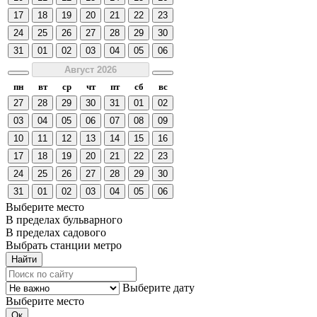
17
18
19
20
21
22
23
24
25
26
27
28
29
30
31
01
02
03
04
05
06
Август 2026
пн
вт
ср
чт
пт
сб
вс
27
28
29
30
31
01
02
03
04
05
06
07
08
09
10
11
12
13
14
15
16
17
18
19
20
21
22
23
24
25
26
27
28
29
30
31
01
02
03
04
05
06
Выберите место
В пределах бульварного
В пределах садового
Выбрать станции метро
Выберите дату
Выберите место