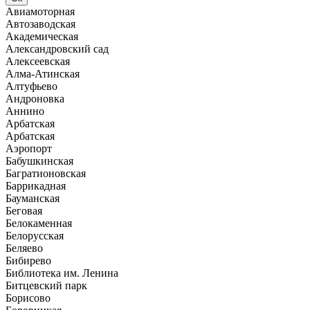
Авиамоторная
Автозаводская
Академическая
Александровский сад
Алексеевская
Алма-Атинская
Алтуфьево
Андроновка
Аннино
Арбатская
Арбатская
Аэропорт
Бабушкинская
Багратионовская
Баррикадная
Бауманская
Беговая
Белокаменная
Белорусская
Беляево
Бибирево
Библиотека им. Ленина
Битцевский парк
Борисово