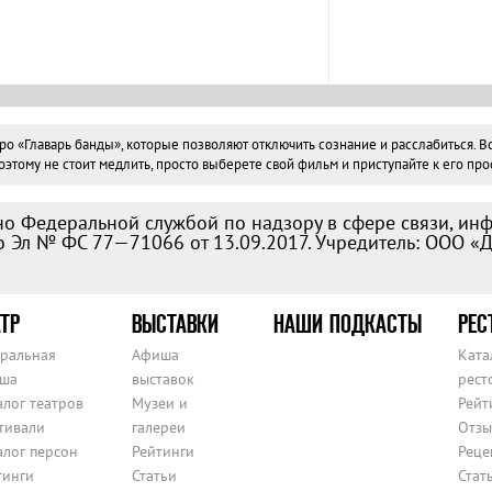
«Главарь банды», которые позволяют отключить сознание и расслабиться. Все
тому не стоит медлить, просто выберете свой фильм и приступайте к его про
о Федеральной службой по надзору в сфере связи, ин
 Эл № ФС 77—71066 от 13.09.2017. Учредитель: ООО «
ТР
ВЫСТАВКИ
НАШИ ПОДКАСТЫ
РЕС
тральная
Афиша
Ката
ша
выставок
рест
алог театров
Музеи и
Рейт
тивали
галереи
Отзы
алог персон
Рейтинги
Реце
тинги
Статьи
Стат