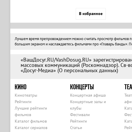
В избранное
Лучшем время препровождением можно считать просмотр фильмов про 
большим экраном и наслаждаетесь фильмами про «Главарь банды». Поэ
«ВашДосуг.RU/VashDosug.RU» зарегистрирован
массовых коммуникаций (Роскомнадзор). Св-во
«Досуг-Медиа» (
О персональных данных
)
КИНО
КОНЦЕРТЫ
ТЕА
Кинотеатры
Концертная афиша
Теа
Рейтинги
Концертные залы и
афи
Лучшие рейтинги
клубы
Кат
фильмов
Фестивали
Фес
Каталог фильмов
Рейтинги
Кат
Каталог сериалов
Статьи
Рей