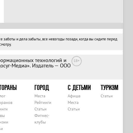
 заботы и дела забыты, все невзгоды позади, когда вы сидите перед
смотру.
формационных технологий и
18+
Досуг-Медиа». Издатель — ООО
ТОРАНЫ
ГОРОД
С ДЕТЬМИ
ТУРИЗМ
лог
Места
Афиша
Статьи
оранов
Рейтинги
Места
инги
Статьи
Статьи
вы
Фитнес-
нзии
клубы
ьи